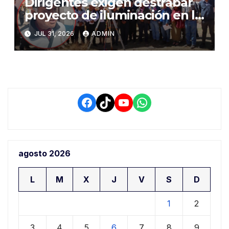
Dirigentes exigen destrabar
proyecto de iluminación en la
salida a Puno y alertan por
JUL 31, 2026
ADMIN
demora que pone en riesgo a
conductores
Facebook
TikTok
YouTube
WhatsApp
agosto 2026
L
M
X
J
V
S
D
1
2
3
4
5
6
7
8
9