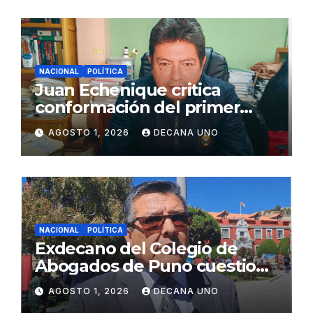
NACIONAL
POLÍTICA
Juan Echenique critica
conformación del primer
gabinete ministerial de Keiko
AGOSTO 1, 2026
DECANA UNO
Fujimori
NACIONAL
POLÍTICA
Exdecano del Colegio de
Abogados de Puno cuestiona
propuestas sobre seguridad
AGOSTO 1, 2026
DECANA UNO
ciudadana