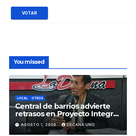
VOTAR
You missed
LOCAL
OTROS
Central de barrios advierte
retrasos en Proyecto Integral
de Agua y Alcantarillado para
AGOSTO 1, 2026
DECANA UNO
Juliaca