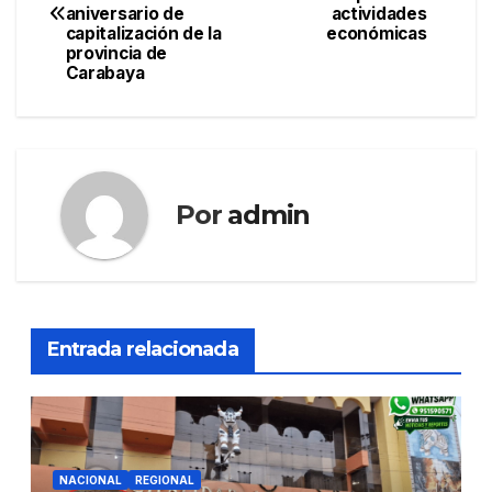
de
aniversario de
actividades
capitalización de la
económicas
entradas
provincia de
Carabaya
Por
admin
Entrada relacionada
NACIONAL
REGIONAL