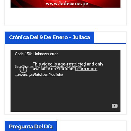
Crónica Del 9 De Enero – Juliaca
Reproductor
Code 150: Unknown error.
de
Descargar archivo: https://www.youtube.com/watch?
vídeo
v=EhSPkop8KPY&_=1
Pregunta Del Día