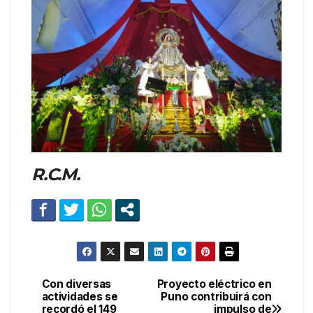
R.C.M.
Con diversas
Proyecto eléctrico en
Navegación
actividades se
Puno contribuirá con
recordó el 149
impulso de