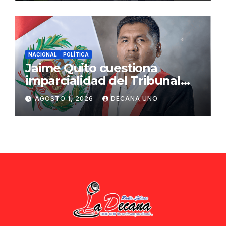
NACIONAL
POLÍTICA
Jaime Quito cuestiona
imparcialidad del Tribunal
Constitucional tras liberación
AGOSTO 1, 2026
DECANA UNO
de Ollanta Humala