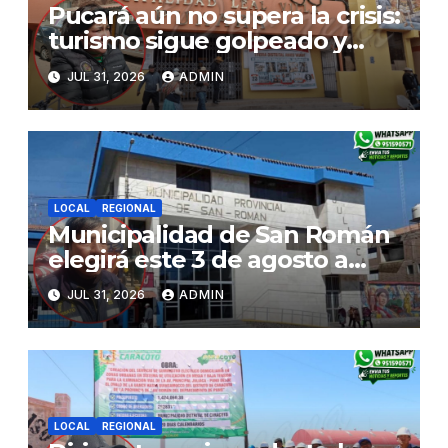
Pucará aún no supera la crisis:
turismo sigue golpeado y
alcaldesa exige al nuevo
JUL 31, 2026
ADMIN
Gobierno fondos para obras
paralizadas
LOCAL
REGIONAL
Municipalidad de San Román
elegirá este 3 de agosto a
representantes del Comité
JUL 31, 2026
ADMIN
de Seguridad y Salud en el
Trabajo
LOCAL
REGIONAL