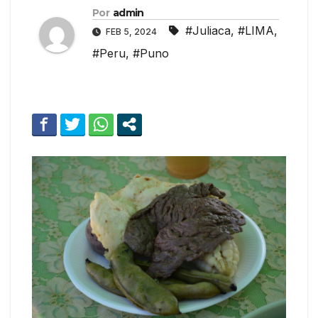
Por
admin
#Juliaca
,
#LIMA
,
FEB 5, 2024
#Peru
,
#Puno