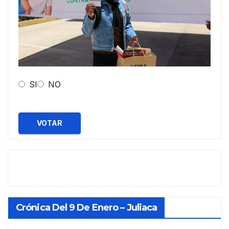
SI
NO
VOTAR
Crónica Del 9 De Enero – Juliaca