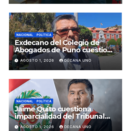
NACIONAL
POLÍTICA
Exdecano del Colegio de
Abogados de Puno cuestiona
propuestas sobre seguridad
AGOSTO 1, 2026
DECANA UNO
ciudadana
NACIONAL
POLÍTICA
Jaime Quito cuestiona
imparcialidad del Tribunal
Constitucional tras liberación
AGOSTO 1, 2026
DECANA UNO
de Ollanta Humala