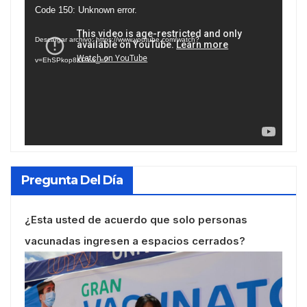
Reproductor
Code 150: Unknown error.
de
Descargar archivo: https://www.youtube.com/watch?
vídeo
v=EhSPkop8KPY&_=2
Pregunta Del Día
¿Esta usted de acuerdo que solo personas
vacunadas ingresen a espacios cerrados?