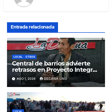
Entrada relacionada
LOCAL
OTROS
Central de barrios advierte
retrasos en Proyecto Integral
de Agua y Alcantarillado para
AGO 1, 2026
DECANA UNO
Juliaca
LOCAL