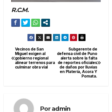
R.C.M.
Vecinos de San
Subgerente de
Navegación
Miguel exigen al
defensa civil de Puno
gobierno regional
alerta sobre la falta
de
alinear terrenos para
de reportes oficiales
culminar obra vial
de daños por lluvias
entradas
en Platería, Acora Y
Pomata.
Por
admin