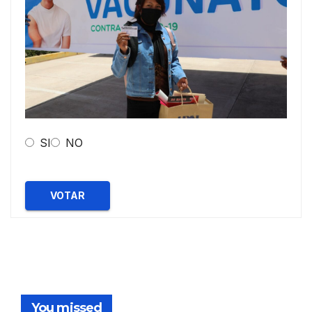
SI
NO
VOTAR
You missed