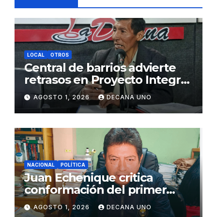
LOCAL
OTROS
Central de barrios advierte
retrasos en Proyecto Integral
de Agua y Alcantarillado para
AGOSTO 1, 2026
DECANA UNO
Juliaca
NACIONAL
POLÍTICA
Juan Echenique critica
conformación del primer
gabinete ministerial de Keiko
AGOSTO 1, 2026
DECANA UNO
Fujimori