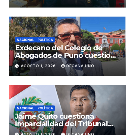
Fujimori
NACIONAL
POLÍTICA
Exdecano del Colegio de
Abogados de Puno cuestiona
propuestas sobre seguridad
AGOSTO 1, 2026
DECANA UNO
ciudadana
NACIONAL
POLÍTICA
Jaime Quito cuestiona
imparcialidad del Tribunal
Constitucional tras liberación
AGOSTO 1, 2026
DECANA UNO