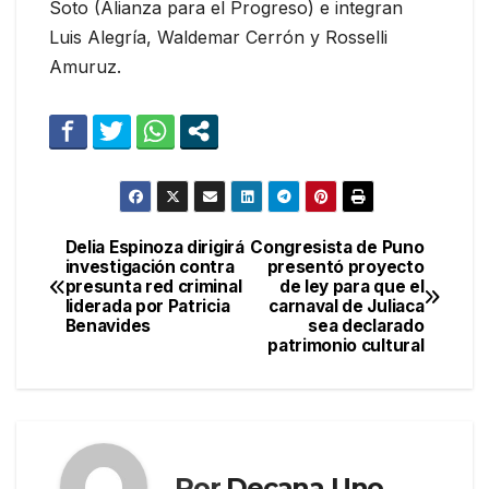
Soto (Alianza para el Progreso) e integran
Luis Alegría, Waldemar Cerrón y Rosselli
Amuruz.
Delia Espinoza dirigirá
Congresista de Puno
Navegación
investigación contra
presentó proyecto
presunta red criminal
de ley para que el
de
liderada por Patricia
carnaval de Juliaca
Benavides
sea declarado
entradas
patrimonio cultural
Por
Decana Uno