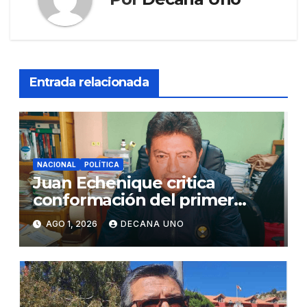
Entrada relacionada
NACIONAL
POLÍTICA
Juan Echenique critica
conformación del primer
gabinete ministerial de Keiko
AGO 1, 2026
DECANA UNO
Fujimori