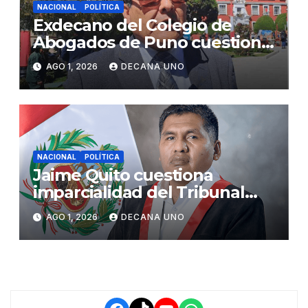
NACIONAL
POLÍTICA
Exdecano del Colegio de
Abogados de Puno cuestiona
propuestas sobre seguridad
AGO 1, 2026
DECANA UNO
ciudadana
NACIONAL
POLÍTICA
Jaime Quito cuestiona
imparcialidad del Tribunal
Constitucional tras liberación
AGO 1, 2026
DECANA UNO
de Ollanta Humala