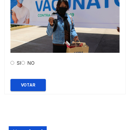
SI
NO
VOTAR