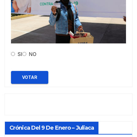
SI
NO
VOTAR
Crónica Del 9 De Enero – Juliaca