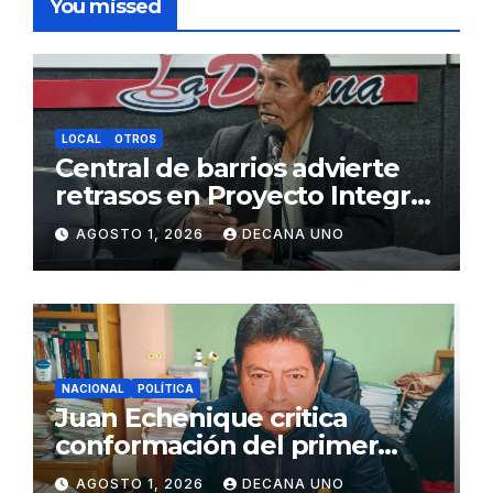
You missed
LOCAL
OTROS
Central de barrios advierte
retrasos en Proyecto Integral
de Agua y Alcantarillado para
AGOSTO 1, 2026
DECANA UNO
Juliaca
NACIONAL
POLÍTICA
Juan Echenique critica
conformación del primer
gabinete ministerial de Keiko
AGOSTO 1, 2026
DECANA UNO