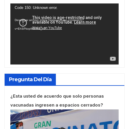
Reproductor
Code 150: Unknown error.
de
Descargar archivo: https://www.youtube.com/watch?
vídeo
v=EhSPkop8KPY&_=2
Pregunta Del Día
¿Esta usted de acuerdo que solo personas
vacunadas ingresen a espacios cerrados?