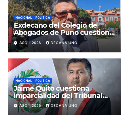
NACIONAL
POLÍTICA
Exdecano del Colegio de
Abogados de Puno cuestiona
propuestas sobre seguridad
AGO 1, 2026
DECANA UNO
ciudadana
NACIONAL
POLÍTICA
Jaime Quito cuestiona
imparcialidad del Tribunal
Constitucional tras liberación
AGO 1, 2026
DECANA UNO
de Ollanta Humala