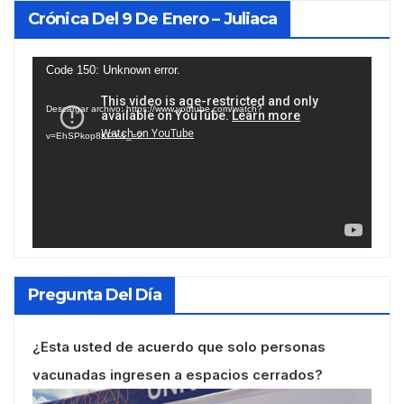
Crónica Del 9 De Enero – Juliaca
Reproductor
Code 150: Unknown error.
de
Descargar archivo: https://www.youtube.com/watch?
vídeo
v=EhSPkop8KPY&_=2
Pregunta Del Día
¿Esta usted de acuerdo que solo personas
vacunadas ingresen a espacios cerrados?