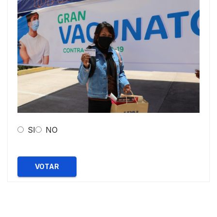
SI
NO
VOTAR