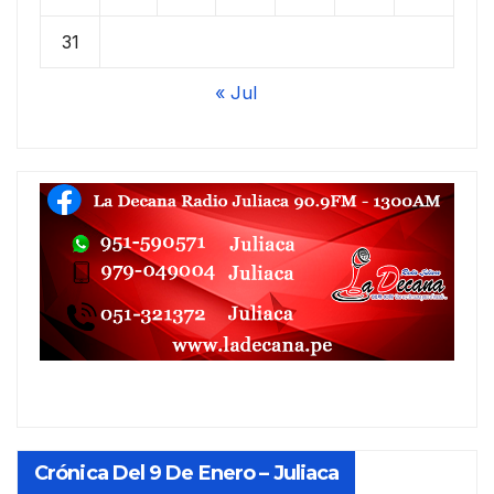
31
« Jul
Crónica Del 9 De Enero – Juliaca