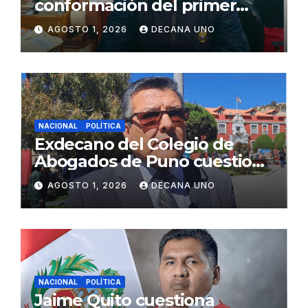
conformación del primer
gabinete ministerial de Keiko
AGOSTO 1, 2026
DECANA UNO
Fujimori
NACIONAL
POLÍTICA
Exdecano del Colegio de
Abogados de Puno cuestiona
propuestas sobre seguridad
AGOSTO 1, 2026
DECANA UNO
ciudadana
NACIONAL
POLÍTICA
Jaime Quito cuestiona