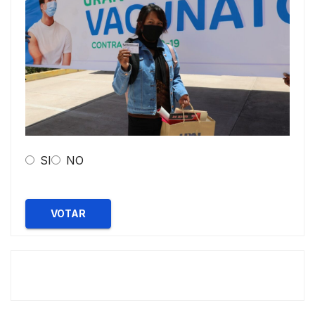
SI
NO
VOTAR