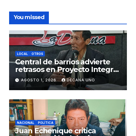
You missed
LOCAL
OTROS
Central de barrios advierte
retrasos en Proyecto Integral
de Agua y Alcantarillado para
AGOSTO 1, 2026
DECANA UNO
Juliaca
NACIONAL
POLÍTICA
Juan Echenique critica