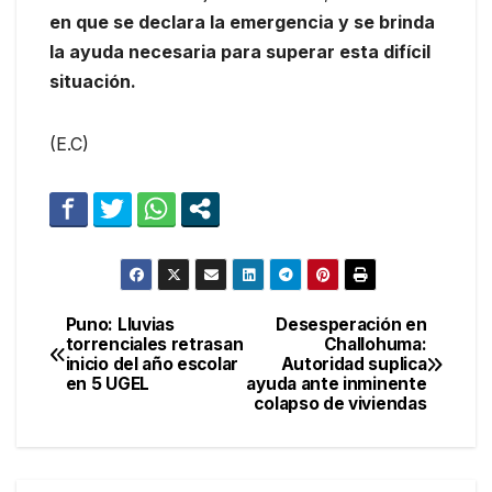
en que se declara la emergencia y se brinda
la ayuda necesaria para superar esta difícil
situación.
(E.C)
Puno: Lluvias
Desesperación en
Navegación
torrenciales retrasan
Challohuma:
inicio del año escolar
Autoridad suplica
de
en 5 UGEL
ayuda ante inminente
colapso de viviendas
entradas