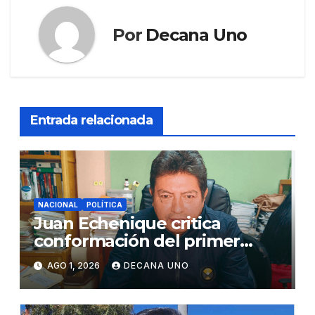
Por
Decana Uno
Entrada relacionada
NACIONAL
POLÍTICA
Juan Echenique critica
conformación del primer
gabinete ministerial de Keiko
AGO 1, 2026
DECANA UNO
Fujimori