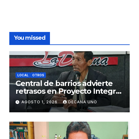
You missed
LOCAL
OTROS
Central de barrios advierte
retrasos en Proyecto Integral
de Agua y Alcantarillado para
AGOSTO 1, 2026
DECANA UNO
Juliaca