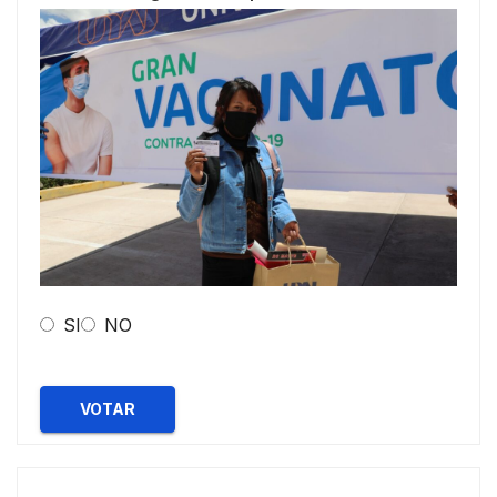
SI
NO
VOTAR