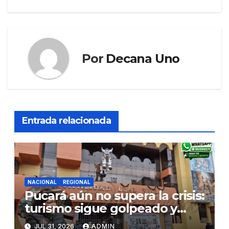
Por
Decana Uno
Entrada relacionada
NACIONAL
REGIONAL
Pucará aún no supera la crisis:
turismo sigue golpeado y
alcaldesa exige al nuevo
JUL 31, 2026
ADMIN