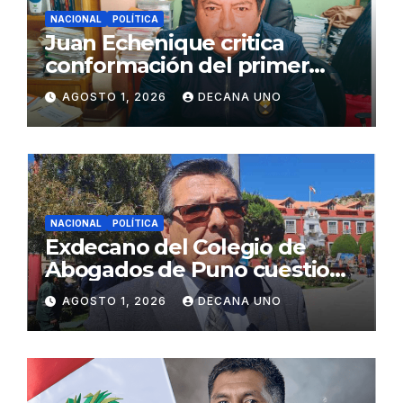
NACIONAL
POLÍTICA
Juan Echenique critica
conformación del primer
gabinete ministerial de Keiko
AGOSTO 1, 2026
DECANA UNO
Fujimori
NACIONAL
POLÍTICA
Exdecano del Colegio de
Abogados de Puno cuestiona
propuestas sobre seguridad
AGOSTO 1, 2026
DECANA UNO
ciudadana