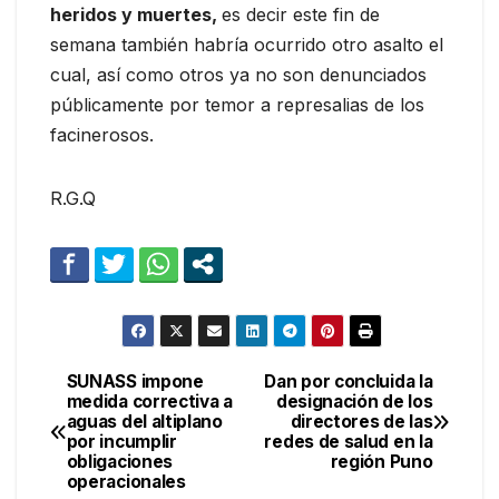
heridos y muertes,
es decir este fin de
semana también habría ocurrido otro asalto el
cual, así como otros ya no son denunciados
públicamente por temor a represalias de los
facinerosos.
R.G.Q
SUNASS impone
Dan por concluida la
Navegación
medida correctiva a
designación de los
aguas del altiplano
directores de las
de
por incumplir
redes de salud en la
obligaciones
región Puno
entradas
operacionales