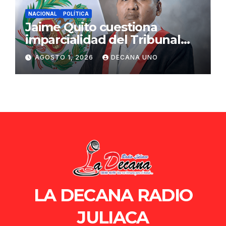
NACIONAL
POLÍTICA
Jaime Quito cuestiona
imparcialidad del Tribunal
Constitucional tras liberación
AGOSTO 1, 2026
DECANA UNO
de Ollanta Humala
LA DECANA RADIO
JULIACA