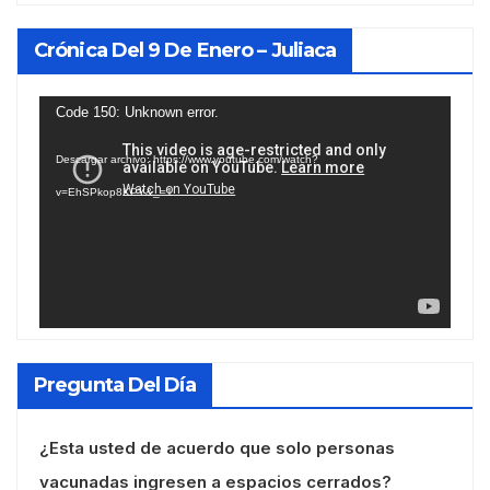
Crónica Del 9 De Enero – Juliaca
Reproductor
Code 150: Unknown error.
de
Descargar archivo: https://www.youtube.com/watch?
vídeo
v=EhSPkop8KPY&_=1
Pregunta Del Día
¿Esta usted de acuerdo que solo personas
vacunadas ingresen a espacios cerrados?