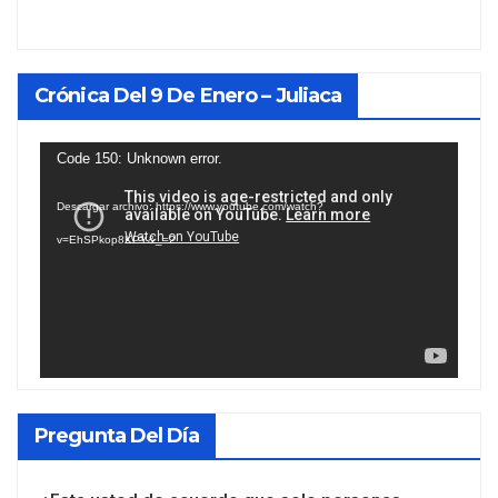
Crónica Del 9 De Enero – Juliaca
Reproductor
Code 150: Unknown error.
de
Descargar archivo: https://www.youtube.com/watch?
vídeo
v=EhSPkop8KPY&_=2
Pregunta Del Día