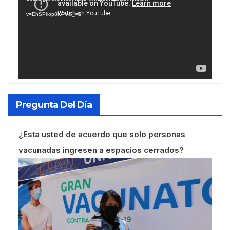
vídeo
v=EhSPkop8KPY&_=1
Pregunta Del Día
¿Esta usted de acuerdo que solo personas
vacunadas ingresen a espacios cerrados?