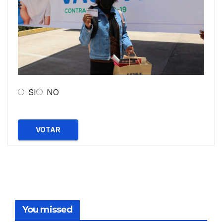
SI
NO
VOTAR
You missed