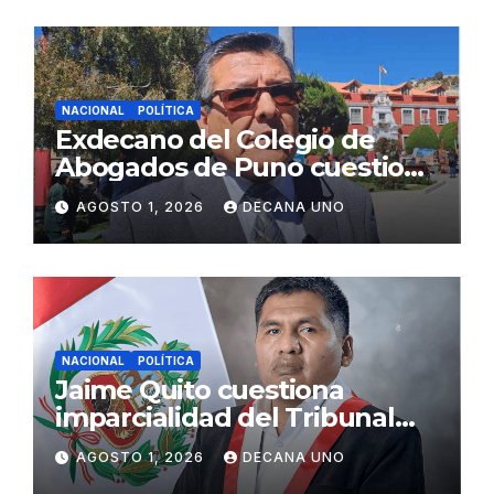
NACIONAL
POLÍTICA
Exdecano del Colegio de
Abogados de Puno cuestiona
propuestas sobre seguridad
AGOSTO 1, 2026
DECANA UNO
ciudadana
NACIONAL
POLÍTICA
Jaime Quito cuestiona
imparcialidad del Tribunal
Constitucional tras liberación
AGOSTO 1, 2026
DECANA UNO
de Ollanta Humala