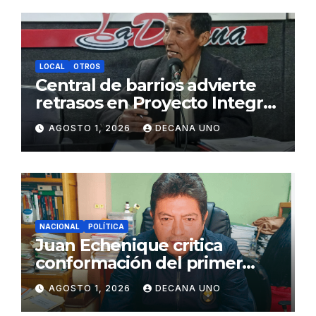
LOCAL
OTROS
Central de barrios advierte
retrasos en Proyecto Integral
de Agua y Alcantarillado para
AGOSTO 1, 2026
DECANA UNO
Juliaca
NACIONAL
POLÍTICA
Juan Echenique critica
conformación del primer
gabinete ministerial de Keiko
AGOSTO 1, 2026
DECANA UNO
Fujimori