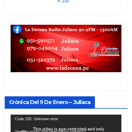
« Jul
Crónica Del 9 De Enero – Juliaca
Reproductor
Code 150: Unknown error.
de
Descargar archivo: https://www.youtube.com/watch?