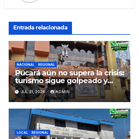
Entrada relacionada
NACIONAL
REGIONAL
Pucará aún no supera la crisis:
turismo sigue golpeado y
alcaldesa exige al nuevo
JUL 31, 2026
ADMIN
Gobierno fondos para obras
paralizadas
LOCAL
REGIONAL