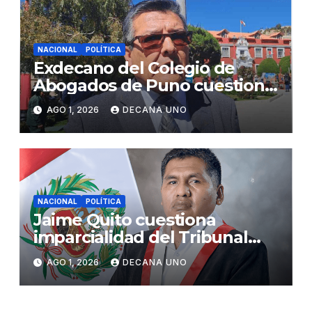
NACIONAL
POLÍTICA
Exdecano del Colegio de
Abogados de Puno cuestiona
propuestas sobre seguridad
AGO 1, 2026
DECANA UNO
ciudadana
NACIONAL
POLÍTICA
Jaime Quito cuestiona
imparcialidad del Tribunal
Constitucional tras liberación
AGO 1, 2026
DECANA UNO
de Ollanta Humala