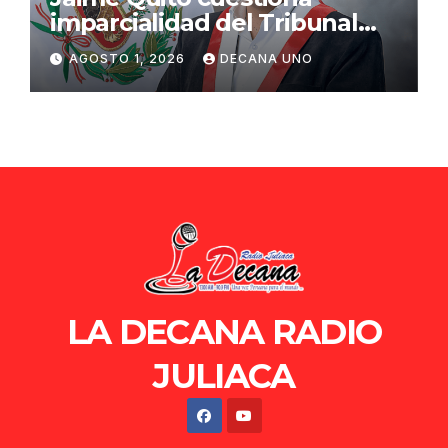
imparcialidad del Tribunal
Constitucional tras liberación
AGOSTO 1, 2026
DECANA UNO
de Ollanta Humala
LA DECANA RADIO
JULIACA