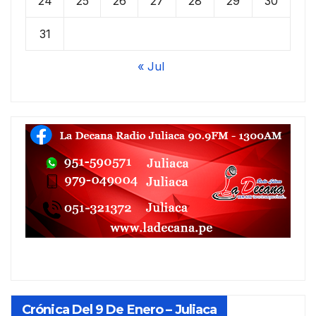
24
25
26
27
28
29
30
31
« Jul
Crónica Del 9 De Enero – Juliaca