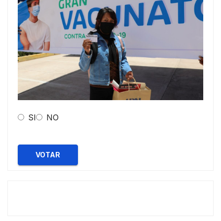
SI
NO
VOTAR