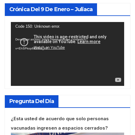
Crónica Del 9 De Enero – Juliaca
Reproductor
Code 150: Unknown error.
de
Descargar archivo: https://www.youtube.com/watch?
vídeo
v=EhSPkop8KPY&_=2
Pregunta Del Día
¿Esta usted de acuerdo que solo personas
vacunadas ingresen a espacios cerrados?