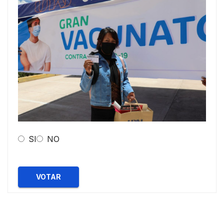
SI
NO
VOTAR