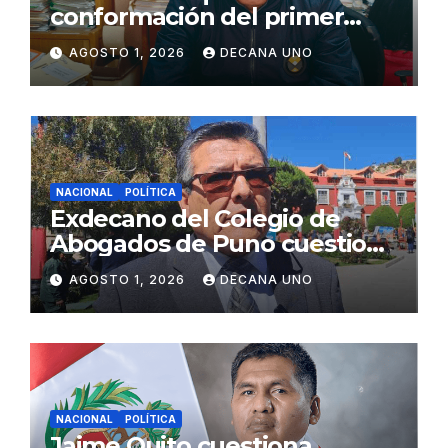
conformación del primer
gabinete ministerial de Keiko
AGOSTO 1, 2026
DECANA UNO
Fujimori
NACIONAL
POLÍTICA
Exdecano del Colegio de
Abogados de Puno cuestiona
propuestas sobre seguridad
AGOSTO 1, 2026
DECANA UNO
ciudadana
NACIONAL
POLÍTICA
Jaime Quito cuestiona