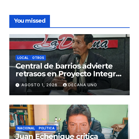
You missed
LOCAL
OTROS
Central de barrios advierte
retrasos en Proyecto Integral
de Agua y Alcantarillado para
AGOSTO 1, 2026
DECANA UNO
Juliaca
NACIONAL
POLÍTICA
Juan Echenique critica