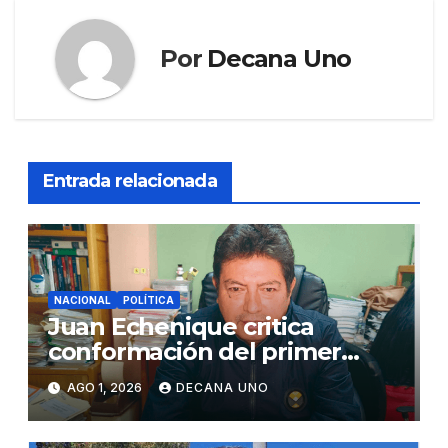
Por
Decana Uno
Entrada relacionada
NACIONAL
POLÍTICA
Juan Echenique critica
conformación del primer
gabinete ministerial de Keiko
AGO 1, 2026
DECANA UNO
Fujimori