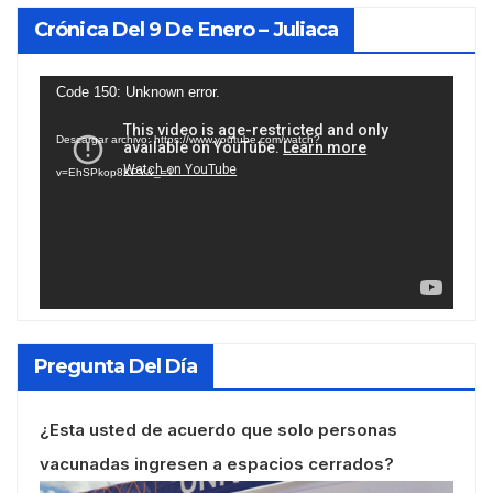
Crónica Del 9 De Enero – Juliaca
Reproductor
Code 150: Unknown error.
de
Descargar archivo: https://www.youtube.com/watch?
vídeo
v=EhSPkop8KPY&_=1
Pregunta Del Día
¿Esta usted de acuerdo que solo personas
vacunadas ingresen a espacios cerrados?