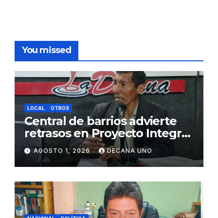
You missed
LOCAL
OTROS
Central de barrios advierte
retrasos en Proyecto Integral
de Agua y Alcantarillado para
AGOSTO 1, 2026
DECANA UNO
Juliaca