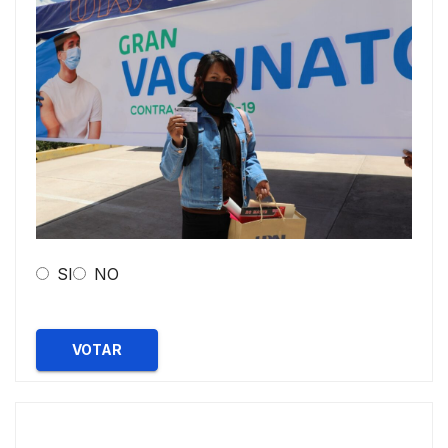
SI
NO
VOTAR