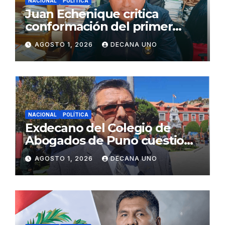
NACIONAL
POLÍTICA
Juan Echenique critica
conformación del primer
gabinete ministerial de Keiko
AGOSTO 1, 2026
DECANA UNO
Fujimori
NACIONAL
POLÍTICA
Exdecano del Colegio de
Abogados de Puno cuestiona
propuestas sobre seguridad
AGOSTO 1, 2026
DECANA UNO
ciudadana