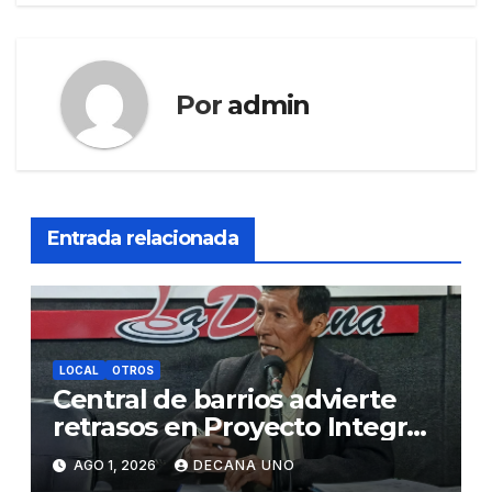
entradas
Por
admin
Entrada relacionada
LOCAL
OTROS
Central de barrios advierte
retrasos en Proyecto Integral
de Agua y Alcantarillado para
AGO 1, 2026
DECANA UNO
Juliaca