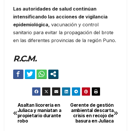
Las autoridades de salud continúan
intensificando las acciones de vigilancia
epidemiológica,
vacunación y control
sanitario para evitar la propagación del brote
en las diferentes provincias de la región Puno.
R.C.M.
Asaltan licorería en
Gerente de gestión
Navegación
Juliaca y maniatan a
ambiental descarta
propietario durante
crisis en recojo de
de
robo
basura en Juliaca