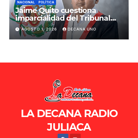
NACIONAL
POLÍTICA
Jaime Quito cuestiona
imparcialidad del Tribunal
Constitucional tras liberación
AGOSTO 1, 2026
DECANA UNO
de Ollanta Humala
LA DECANA RADIO
JULIACA