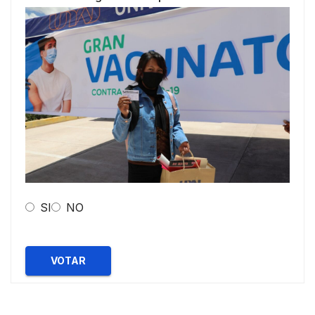
SI
NO
VOTAR