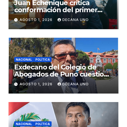
Juan Echenique critica
conformación del primer
gabinete ministerial de Keiko
AGOSTO 1, 2026
DECANA UNO
Fujimori
NACIONAL
POLÍTICA
Exdecano del Colegio de
Abogados de Puno cuestiona
propuestas sobre seguridad
AGOSTO 1, 2026
DECANA UNO
ciudadana
NACIONAL
POLÍTICA