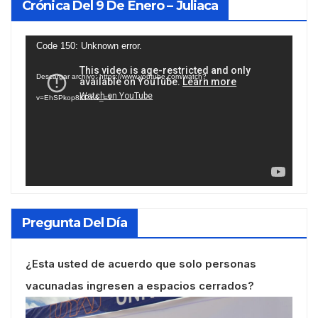
Crónica Del 9 De Enero – Juliaca
Reproductor
Code 150: Unknown error.
de
Descargar archivo: https://www.youtube.com/watch?
vídeo
v=EhSPkop8KPY&_=1
Pregunta Del Día
¿Esta usted de acuerdo que solo personas
vacunadas ingresen a espacios cerrados?