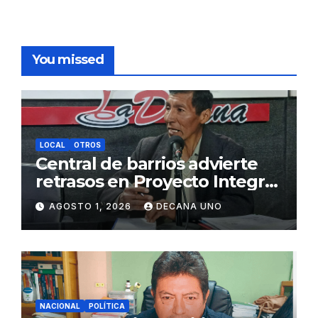
You missed
LOCAL
OTROS
Central de barrios advierte
retrasos en Proyecto Integral
de Agua y Alcantarillado para
AGOSTO 1, 2026
DECANA UNO
Juliaca
NACIONAL
POLÍTICA