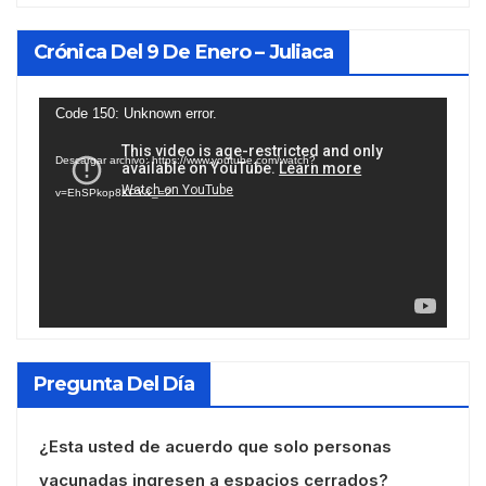
Crónica Del 9 De Enero – Juliaca
Reproductor
Code 150: Unknown error.
de
Descargar archivo: https://www.youtube.com/watch?
vídeo
v=EhSPkop8KPY&_=2
Pregunta Del Día
¿Esta usted de acuerdo que solo personas
vacunadas ingresen a espacios cerrados?