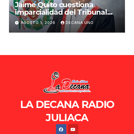
Jaime Quito cuestiona
imparcialidad del Tribunal
Constitucional tras liberación
AGOSTO 1, 2026
DECANA UNO
de Ollanta Humala
LA DECANA RADIO
JULIACA