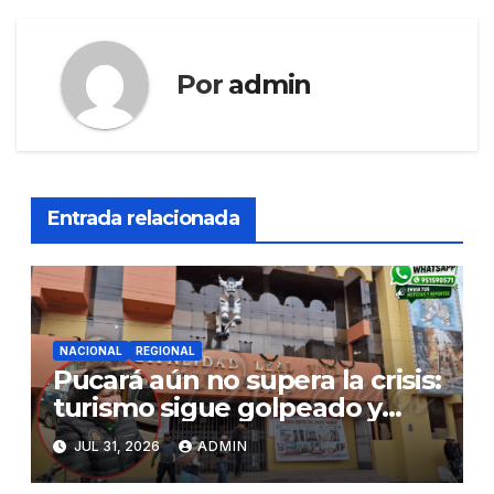
Por
admin
Entrada relacionada
NACIONAL
REGIONAL
Pucará aún no supera la crisis:
turismo sigue golpeado y
alcaldesa exige al nuevo
JUL 31, 2026
ADMIN
Gobierno fondos para obras
paralizadas