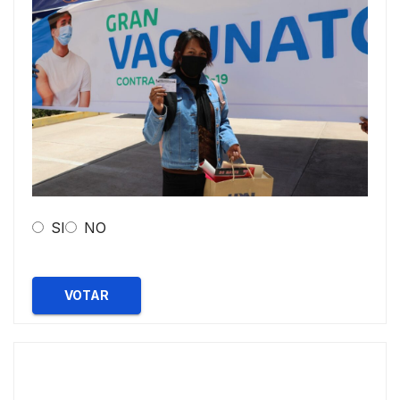
SI
NO
VOTAR