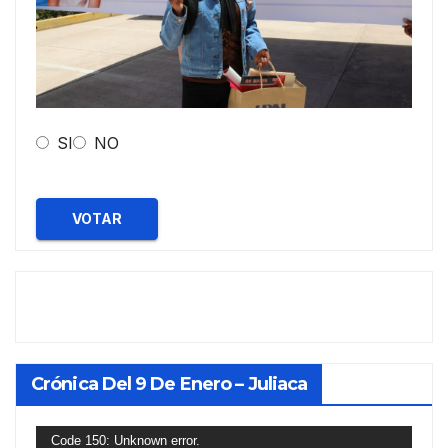
SI
NO
VOTAR
Crónica Del 9 De Enero – Juliaca
Reproductor
Code 150: Unknown error.