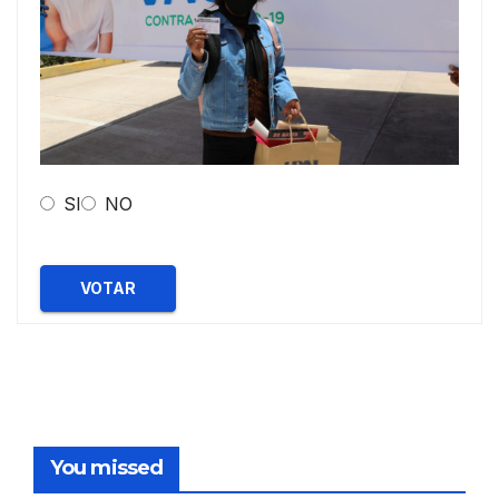
SI
NO
VOTAR
You missed