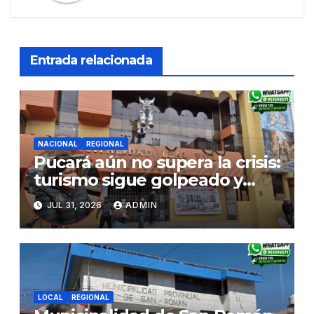
Entrada relacionada
NACIONAL
REGIONAL
Pucará aún no supera la crisis:
turismo sigue golpeado y
alcaldesa exige al nuevo
JUL 31, 2026
ADMIN
Gobierno fondos para obras
paralizadas
LOCAL
REGIONAL