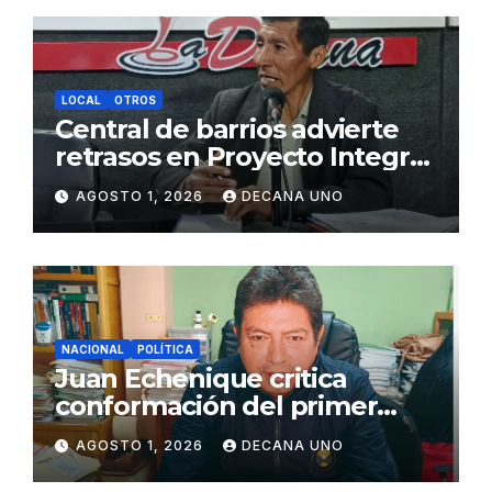
LOCAL
OTROS
Central de barrios advierte
retrasos en Proyecto Integral
de Agua y Alcantarillado para
AGOSTO 1, 2026
DECANA UNO
Juliaca
NACIONAL
POLÍTICA
Juan Echenique critica
conformación del primer
gabinete ministerial de Keiko
AGOSTO 1, 2026
DECANA UNO
Fujimori