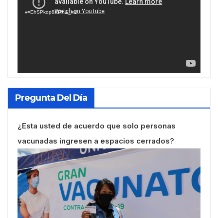
vídeo
v=EhSPkop8KPY&_=1
Pregunta Del Día
¿Esta usted de acuerdo que solo personas
vacunadas ingresen a espacios cerrados?