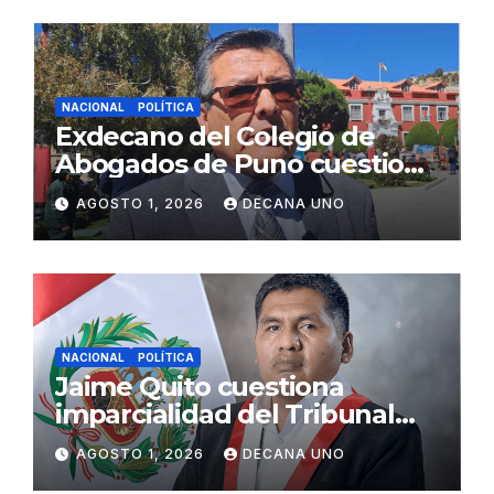
NACIONAL
POLÍTICA
Exdecano del Colegio de
Abogados de Puno cuestiona
propuestas sobre seguridad
AGOSTO 1, 2026
DECANA UNO
ciudadana
NACIONAL
POLÍTICA
Jaime Quito cuestiona
imparcialidad del Tribunal
Constitucional tras liberación
AGOSTO 1, 2026
DECANA UNO
de Ollanta Humala