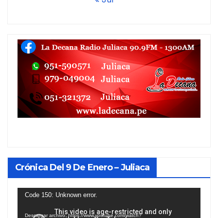
Crónica Del 9 De Enero – Juliaca
Reproductor
Code 150: Unknown error.
de
Descargar archivo: https://www.youtube.com/watch?