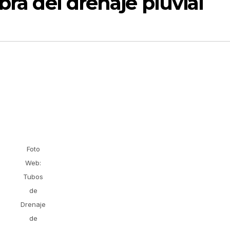
bra del drenaje pluvial
Foto
Web:
Tubos
de
Drenaje
de