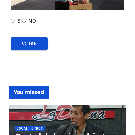
SI
NO
VOTAR
You missed
LOCAL
OTROS