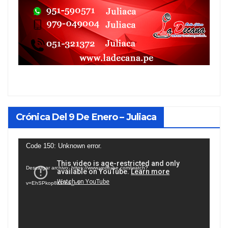
Crónica Del 9 De Enero – Juliaca
Reproductor
Code 150: Unknown error.
de
Descargar archivo: https://www.youtube.com/watch?
vídeo
v=EhSPkop8KPY&_=1