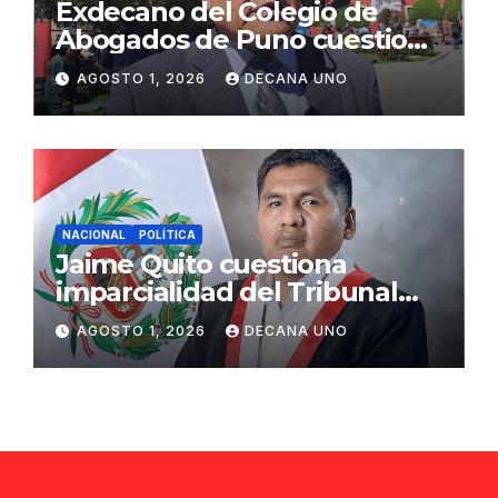
Exdecano del Colegio de
Abogados de Puno cuestiona
propuestas sobre seguridad
AGOSTO 1, 2026
DECANA UNO
ciudadana
NACIONAL
POLÍTICA
Jaime Quito cuestiona
imparcialidad del Tribunal
Constitucional tras liberación
AGOSTO 1, 2026
DECANA UNO
de Ollanta Humala