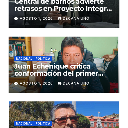
Central de barrios advierte
retrasos en Proyecto Integral
de Agua y Alcantarillado para
AGOSTO 1, 2026
DECANA UNO
Juliaca
NACIONAL
POLÍTICA
Juan Echenique critica
conformación del primer
gabinete ministerial de Keiko
AGOSTO 1, 2026
DECANA UNO
Fujimori
NACIONAL
POLÍTICA