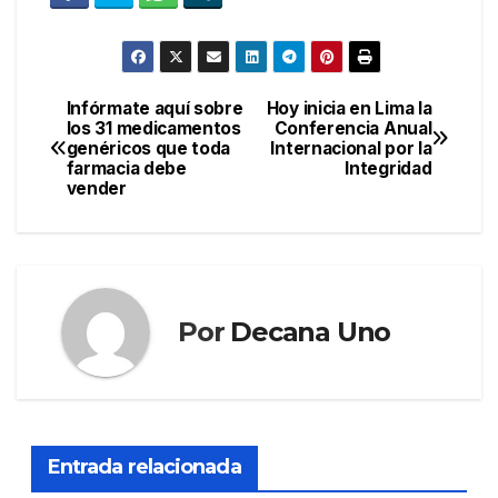
Infórmate aquí sobre
Hoy inicia en Lima la
Navegación
los 31 medicamentos
Conferencia Anual
genéricos que toda
Internacional por la
de
farmacia debe
Integridad
vender
entradas
Por
Decana Uno
Entrada relacionada