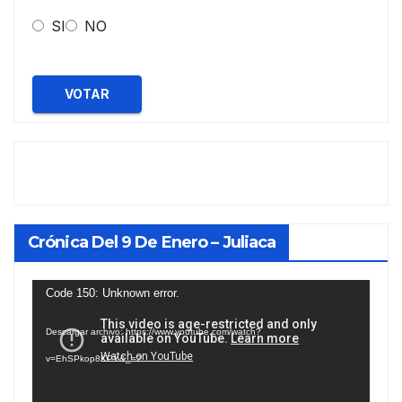
SI
NO
VOTAR
Crónica Del 9 De Enero – Juliaca
Reproductor
Code 150: Unknown error.
de
Descargar archivo: https://www.youtube.com/watch?
vídeo
v=EhSPkop8KPY&_=2