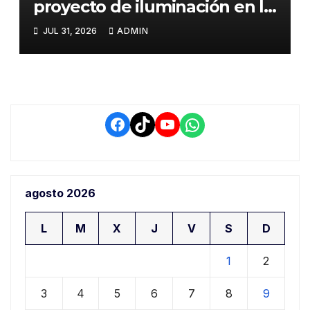
proyecto de iluminación en la
salida a Puno y alertan por
JUL 31, 2026
ADMIN
demora que pone en riesgo a
conductores
Facebook
TikTok
YouTube
WhatsApp
agosto 2026
L
M
X
J
V
S
D
1
2
3
4
5
6
7
8
9