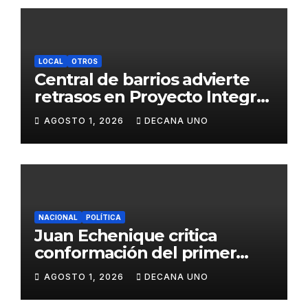
LOCAL
OTROS
Central de barrios advierte
retrasos en Proyecto Integral
de Agua y Alcantarillado para
AGOSTO 1, 2026
DECANA UNO
Juliaca
NACIONAL
POLÍTICA
Juan Echenique critica
conformación del primer
gabinete ministerial de Keiko
AGOSTO 1, 2026
DECANA UNO
Fujimori