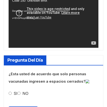
Reproductor
Code 150: Unknown error.
de
Descargar archivo: https://www.youtube.com/watch?
vídeo
v=EhSPkop8KPY&_=1
Pregunta Del Día
¿Esta usted de acuerdo que solo personas
vacunadas ingresen a espacios cerrados?
SI
NO