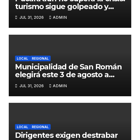
turismo sigue golpeado y
alcaldesa exige al nuevo
JUL 31, 2026
ADMIN
Gobierno fondos para obras
paralizadas
LOCAL
REGIONAL
Municipalidad de San Román
elegirá este 3 de agosto a
representantes del Comité
JUL 31, 2026
ADMIN
de Seguridad y Salud en el
Trabajo
LOCAL
REGIONAL
Dirigentes exigen destrabar