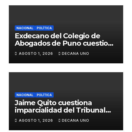
NACIONAL
POLÍTICA
Exdecano del Colegio de
Abogados de Puno cuestiona
propuestas sobre seguridad
AGOSTO 1, 2026
DECANA UNO
ciudadana
NACIONAL
POLÍTICA
Jaime Quito cuestiona
imparcialidad del Tribunal
Constitucional tras liberación
AGOSTO 1, 2026
DECANA UNO
de Ollanta Humala