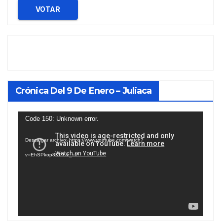
VOTAR
Crónica Del 9 De Enero – Juliaca
Reproductor
Code 150: Unknown error.
de
Descargar archivo: https://www.youtube.com/watch?
vídeo
v=EhSPkop8KPY&_=2