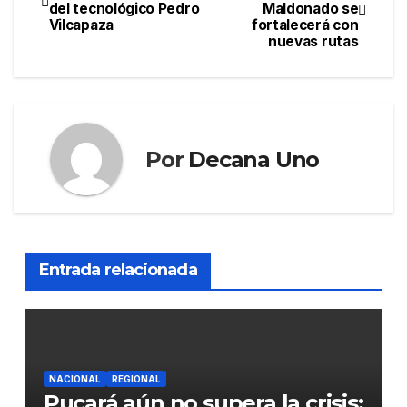
del tecnológico Pedro
Maldonado se
de
Vilcapaza
fortalecerá con
nuevas rutas
entradas
Por
Decana Uno
Entrada relacionada
NACIONAL
REGIONAL
Pucará aún no supera la crisis: