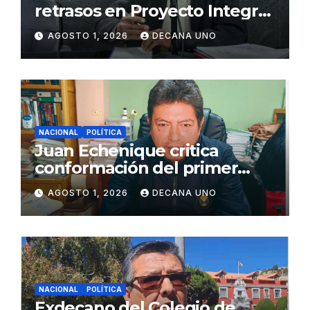
retrasos en Proyecto Integral
de Agua y Alcantarillado para
AGOSTO 1, 2026
DECANA UNO
Juliaca
NACIONAL
POLÍTICA
Juan Echenique critica
conformación del primer
gabinete ministerial de Keiko
AGOSTO 1, 2026
DECANA UNO
Fujimori
NACIONAL
POLÍTICA
Exdecano del Colegio de