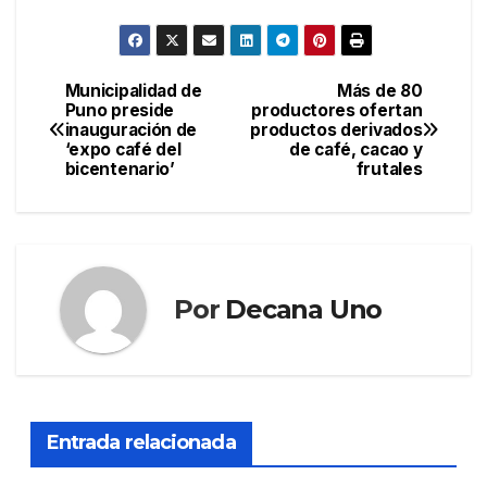
Municipalidad de
Más de 80
Navegación
Puno preside
productores ofertan
inauguración de
productos derivados
de
‘expo café del
de café, cacao y
bicentenario’
frutales
entradas
Por
Decana Uno
Entrada relacionada