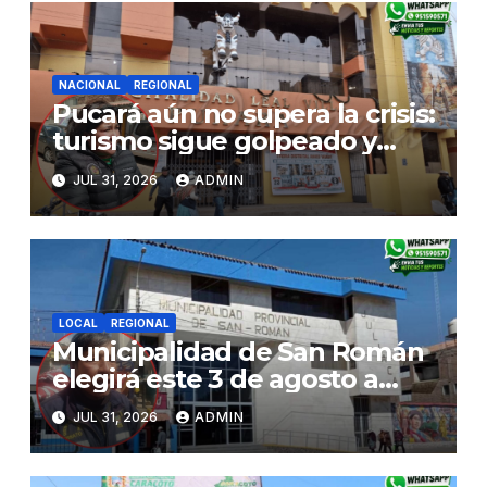
NACIONAL
REGIONAL
Pucará aún no supera la crisis:
turismo sigue golpeado y
alcaldesa exige al nuevo
JUL 31, 2026
ADMIN
Gobierno fondos para obras
paralizadas
LOCAL
REGIONAL
Municipalidad de San Román
elegirá este 3 de agosto a
representantes del Comité
JUL 31, 2026
ADMIN
de Seguridad y Salud en el
Trabajo