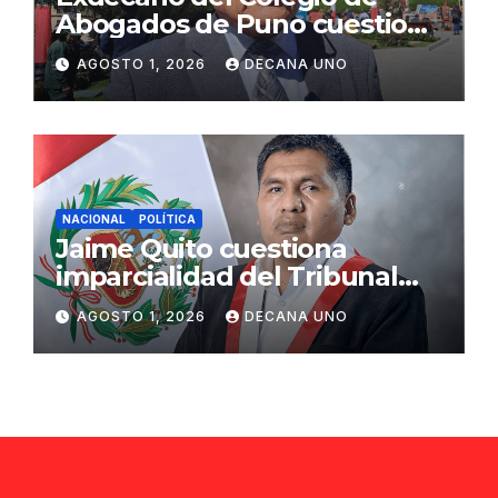
Abogados de Puno cuestiona
propuestas sobre seguridad
AGOSTO 1, 2026
DECANA UNO
ciudadana
NACIONAL
POLÍTICA
Jaime Quito cuestiona
imparcialidad del Tribunal
Constitucional tras liberación
AGOSTO 1, 2026
DECANA UNO
de Ollanta Humala