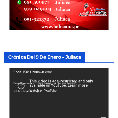
Crónica Del 9 De Enero – Juliaca
Reproductor
Code 150: Unknown error.
de
Descargar archivo: https://www.youtube.com/watch?
vídeo
v=EhSPkop8KPY&_=1