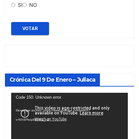
SI
NO
VOTAR
Crónica Del 9 De Enero – Juliaca
Reproductor
Code 150: Unknown error.
de
Descargar archivo: https://www.youtube.com/watch?
vídeo
v=EhSPkop8KPY&_=2