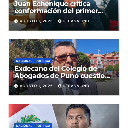
Juan Echenique critica
conformación del primer
gabinete ministerial de Keiko
AGOSTO 1, 2026
DECANA UNO
Fujimori
NACIONAL
POLÍTICA
Exdecano del Colegio de
Abogados de Puno cuestiona
propuestas sobre seguridad
AGOSTO 1, 2026
DECANA UNO
ciudadana
NACIONAL
POLÍTICA