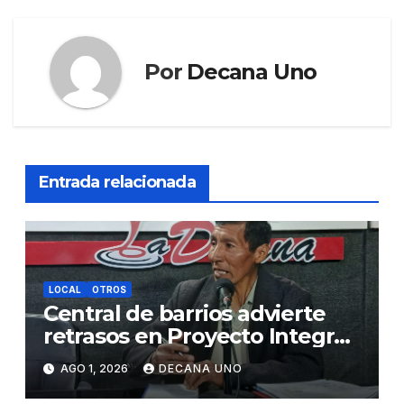
Por
Decana Uno
Entrada relacionada
LOCAL
OTROS
Central de barrios advierte
retrasos en Proyecto Integral
de Agua y Alcantarillado para
AGO 1, 2026
DECANA UNO
Juliaca