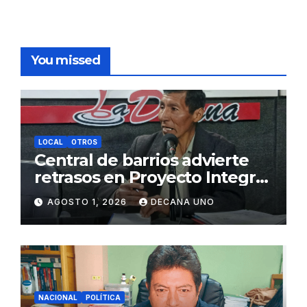
You missed
LOCAL
OTROS
Central de barrios advierte
retrasos en Proyecto Integral
de Agua y Alcantarillado para
AGOSTO 1, 2026
DECANA UNO
Juliaca
NACIONAL
POLÍTICA