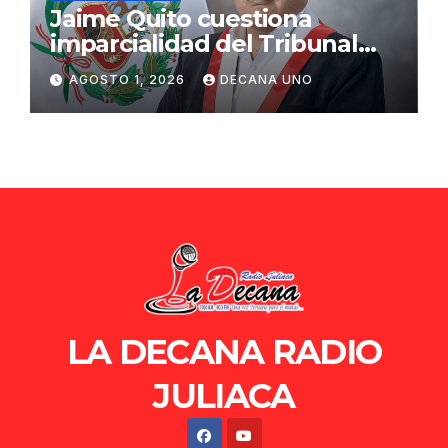
Jaime Quito cuestiona
imparcialidad del Tribunal
Constitucional tras liberación
AGOSTO 1, 2026
DECANA UNO
de Ollanta Humala
LA DECANA RADIO
JULIACA