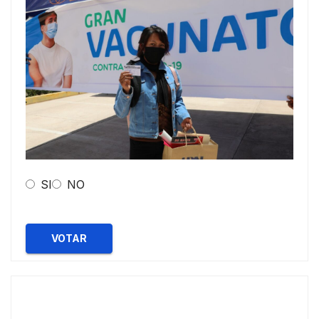
SI
NO
VOTAR