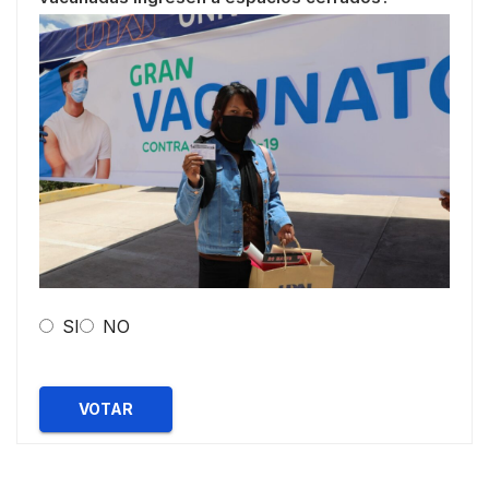
SI
NO
VOTAR