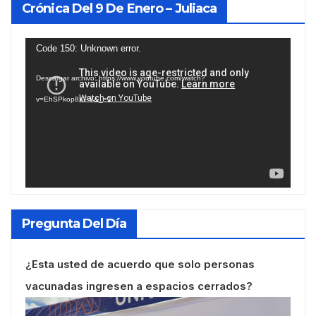
Crónica Del 9 De Enero – Juliaca
Reproductor
Code 150: Unknown error.
de
Descargar archivo: https://www.youtube.com/watch?
vídeo
v=EhSPkop8KPY&_=1
Pregunta Del Día
¿Esta usted de acuerdo que solo personas
vacunadas ingresen a espacios cerrados?