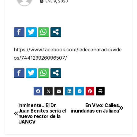
ENE 9, 2020
https://www.facebook.com/ladecanaradio/vide
os/744123926096507/
Inminente.. El Dr.
En Vivo: Calles
Navegación
Juan Benites sería el
inundadas en Juliaca
nuevo rector de la
de
UANCV
entradas