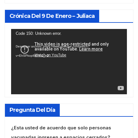
Crónica Del 9 De Enero – Juliaca
Reproductor
Code 150: Unknown error.
de
Descargar archivo: https://www.youtube.com/watch?
vídeo
v=EhSPkop8KPY&_=2
Pregunta Del Día
¿Esta usted de acuerdo que solo personas
vacunadas ingresen a espacios cerrados?