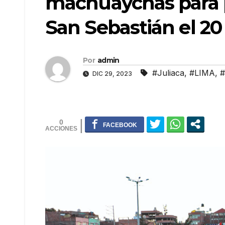
machuaychas para p
San Sebastián el 20
Por
admin
#Juliaca
,
#LIMA
,
#
DIC 29, 2023
0