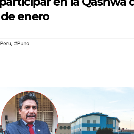
articipar en la Qashwa 
 de enero
Peru
,
#Puno