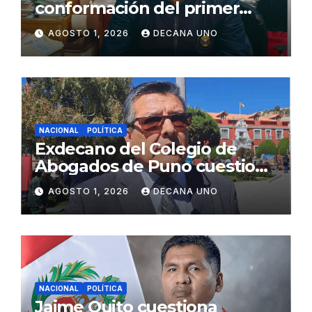
conformación del primer
gabinete ministerial de Keiko
AGOSTO 1, 2026
DECANA UNO
Fujimori
NACIONAL
POLÍTICA
Exdecano del Colegio de
Abogados de Puno cuestiona
propuestas sobre seguridad
AGOSTO 1, 2026
DECANA UNO
ciudadana
NACIONAL
POLÍTICA
Jaime Quito cuestiona