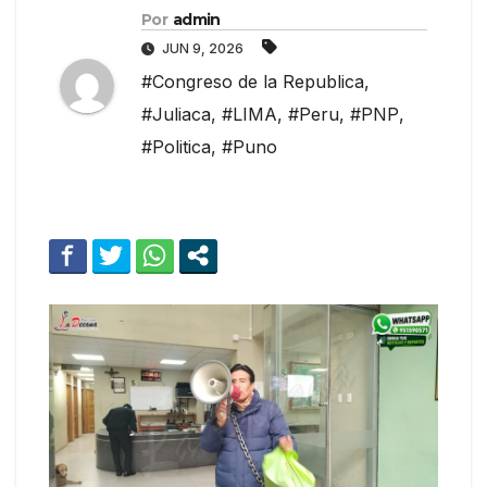
Por
admin
JUN 9, 2026
#Congreso de la Republica
,
#Juliaca
,
#LIMA
,
#Peru
,
#PNP
,
#Politica
,
#Puno