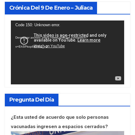
Crónica Del 9 De Enero – Juliaca
Reproductor
Code 150: Unknown error.
de
Descargar archivo: https://www.youtube.com/watch?
vídeo
v=EhSPkop8KPY&_=2
Pregunta Del Día
¿Esta usted de acuerdo que solo personas
vacunadas ingresen a espacios cerrados?