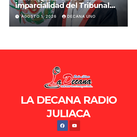
imparcialidad del Tribunal
Constitucional tras liberación
AGOSTO 1, 2026
DECANA UNO
de Ollanta Humala
LA DECANA RADIO
JULIACA