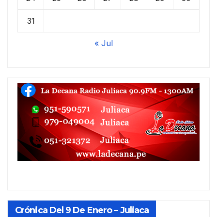
31
« Jul
Crónica Del 9 De Enero – Juliaca