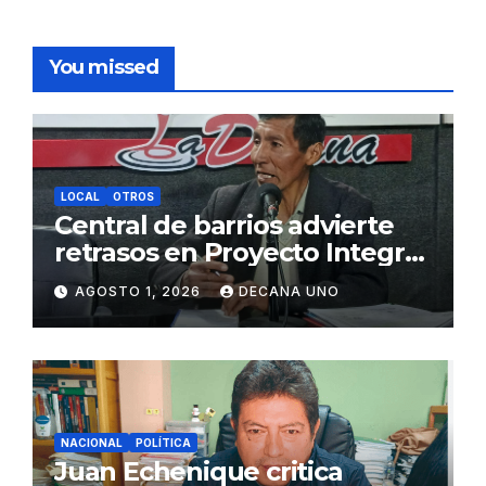
You missed
LOCAL
OTROS
Central de barrios advierte
retrasos en Proyecto Integral
de Agua y Alcantarillado para
AGOSTO 1, 2026
DECANA UNO
Juliaca
NACIONAL
POLÍTICA
Juan Echenique critica