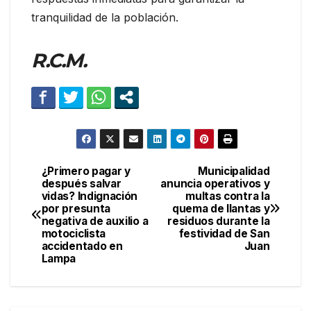
tranquilidad de la población.
R.C.M.
¿Primero pagar y
Municipalidad
Navegación
después salvar
anuncia operativos y
vidas? Indignación
multas contra la
de
por presunta
quema de llantas y
negativa de auxilio a
residuos durante la
entradas
motociclista
festividad de San
accidentado en
Juan
Lampa