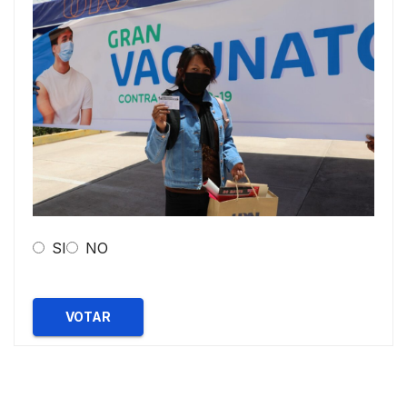
SI
NO
VOTAR