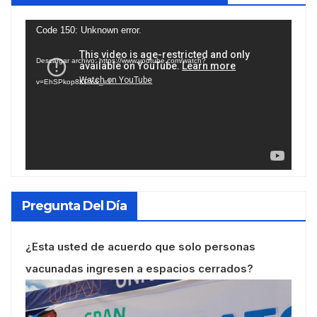
Reproductor
Code 150: Unknown error.
de
Descargar archivo: https://www.youtube.com/watch?
vídeo
v=EhSPkop8KPY&_=1
Pregunta Del Día
¿Esta usted de acuerdo que solo personas
vacunadas ingresen a espacios cerrados?