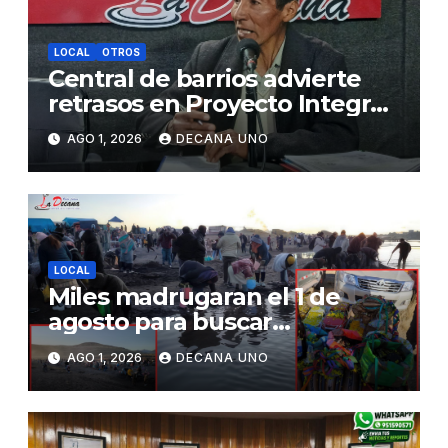
LOCAL
OTROS
Central de barrios advierte
retrasos en Proyecto Integral
de Agua y Alcantarillado para
AGO 1, 2026
DECANA UNO
Juliaca
LOCAL
Miles madrugaran el 1 de
agosto para buscar
piedrecillas en los ríos y
AGO 1, 2026
DECANA UNO
realizar la challa por la
riqueza y la prosperidad