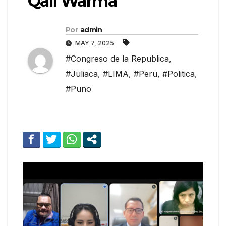
Qali Warma
Por
admin
MAY 7, 2025
#Congreso de la Republica
,
#Juliaca
,
#LIMA
,
#Peru
,
#Politica
,
#Puno