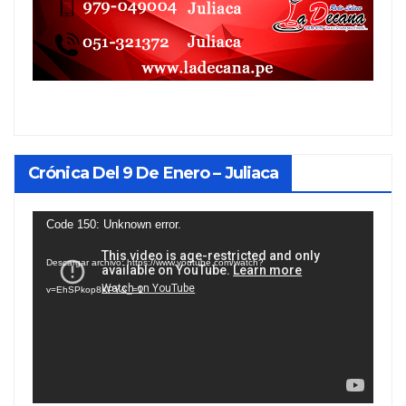
Crónica Del 9 De Enero – Juliaca
Reproductor
Code 150: Unknown error.
de
Descargar archivo: https://www.youtube.com/watch?
vídeo
v=EhSPkop8KPY&_=1