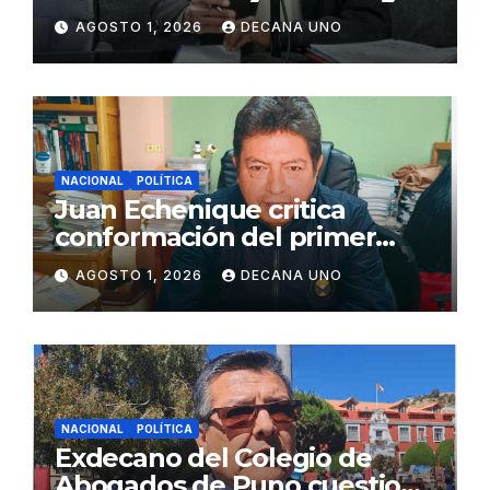
de Agua y Alcantarillado para
AGOSTO 1, 2026
DECANA UNO
Juliaca
NACIONAL
POLÍTICA
Juan Echenique critica
conformación del primer
gabinete ministerial de Keiko
AGOSTO 1, 2026
DECANA UNO
Fujimori
NACIONAL
POLÍTICA
Exdecano del Colegio de
Abogados de Puno cuestiona