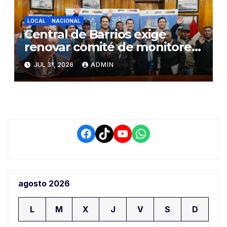
LOCAL
NACIONAL
Central de Barrios exige
renovar comité de monitoreo
del PIAA por presuntos
JUL 31, 2026
ADMIN
conflictos de interés y
retrasos
Facebook
TikTok
YouTube
WhatsApp
agosto 2026
L
M
X
J
V
S
D