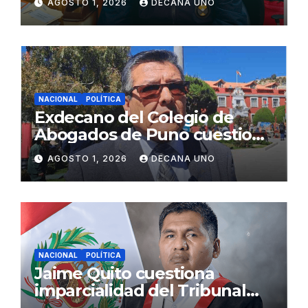
AGOSTO 1, 2026
DECANA UNO
Fujimori
NACIONAL
POLÍTICA
Exdecano del Colegio de
Abogados de Puno cuestiona
propuestas sobre seguridad
AGOSTO 1, 2026
DECANA UNO
ciudadana
NACIONAL
POLÍTICA
Jaime Quito cuestiona
imparcialidad del Tribunal
Constitucional tras liberación