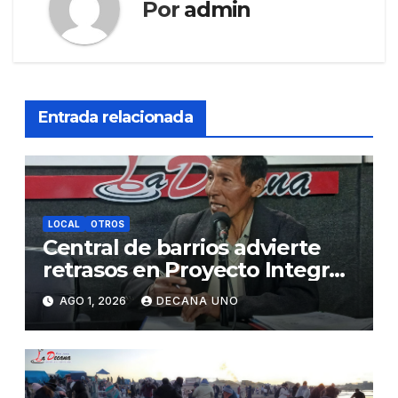
Por
admin
Entrada relacionada
LOCAL
OTROS
Central de barrios advierte
retrasos en Proyecto Integral
de Agua y Alcantarillado para
AGO 1, 2026
DECANA UNO
Juliaca