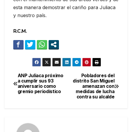
esta manera demostrar el cariño para Juliaca
y nuestro país.
R.C.M.
ANP Juliaca próximo
Pobladores del
Navegación
a cumplir sus 93
distrito San Miguel
aniversario como
amenazan con
de
gremio periodístico
medidas de lucha
contra su alcalde
entradas