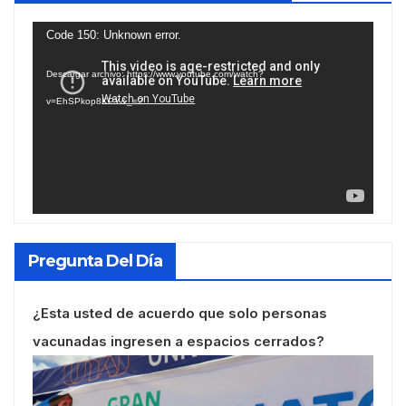
Reproductor
Code 150: Unknown error.
de
Descargar archivo: https://www.youtube.com/watch?
vídeo
v=EhSPkop8KPY&_=2
Pregunta Del Día
¿Esta usted de acuerdo que solo personas
vacunadas ingresen a espacios cerrados?