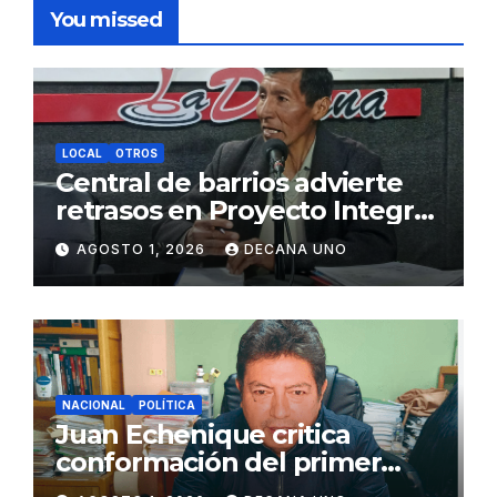
You missed
LOCAL
OTROS
Central de barrios advierte
retrasos en Proyecto Integral
de Agua y Alcantarillado para
AGOSTO 1, 2026
DECANA UNO
Juliaca
NACIONAL
POLÍTICA
Juan Echenique critica
conformación del primer
gabinete ministerial de Keiko