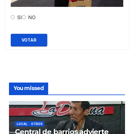
SI
NO
VOTAR
You missed
LOCAL
OTROS
Central de barrios advierte