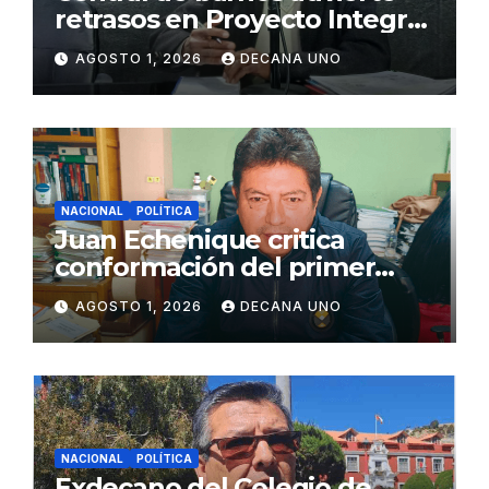
retrasos en Proyecto Integral
de Agua y Alcantarillado para
AGOSTO 1, 2026
DECANA UNO
Juliaca
NACIONAL
POLÍTICA
Juan Echenique critica
conformación del primer
gabinete ministerial de Keiko
AGOSTO 1, 2026
DECANA UNO
Fujimori
NACIONAL
POLÍTICA
Exdecano del Colegio de