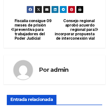
Fiscalía consigue 09
Consejo regional
Navegación
meses de prisión
aprobó acuerdo
preventiva para
regional para
de
trabajadores del
incorporar propuesta
Poder Judicial
de interconexión vial
entradas
Por
admin
Entrada relacionada