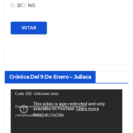
SI
NO
VOTAR
Crónica Del 9 De Enero – Juliaca
Reproductor
Code 150: Unknown error.
de
Descargar archivo: https://www.youtube.com/watch?
vídeo
v=EhSPkop8KPY&_=2