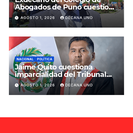
Abogados de Puno cuestiona
propuestas sobre seguridad
AGOSTO 1, 2026
DECANA UNO
ciudadana
NACIONAL
POLÍTICA
Jaime Quito cuestiona
imparcialidad del Tribunal
Constitucional tras liberación
AGOSTO 1, 2026
DECANA UNO
de Ollanta Humala