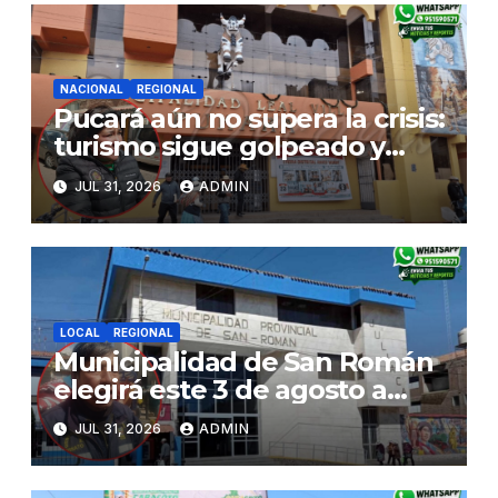
NACIONAL
REGIONAL
Pucará aún no supera la crisis:
turismo sigue golpeado y
alcaldesa exige al nuevo
JUL 31, 2026
ADMIN
Gobierno fondos para obras
paralizadas
LOCAL
REGIONAL
Municipalidad de San Román
elegirá este 3 de agosto a
representantes del Comité
JUL 31, 2026
ADMIN
de Seguridad y Salud en el
Trabajo