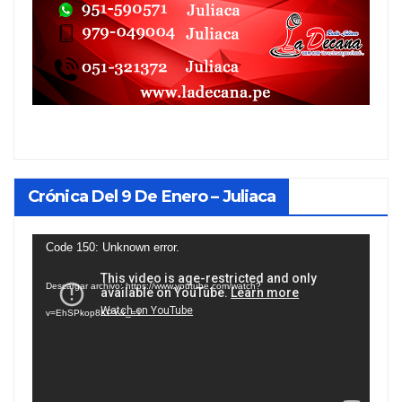
Crónica Del 9 De Enero – Juliaca
Reproductor
Code 150: Unknown error.
de
Descargar archivo: https://www.youtube.com/watch?
vídeo
v=EhSPkop8KPY&_=1