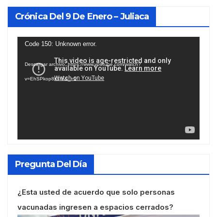
Crónica Del 9 De Enero – Juliaca
Reproductor
Code 150: Unknown error.
de
Descargar archivo: https://www.youtube.com/watch?
vídeo
v=EhSPkop8KPY&_=1
Pregunta Del Día
¿Esta usted de acuerdo que solo personas
vacunadas ingresen a espacios cerrados?