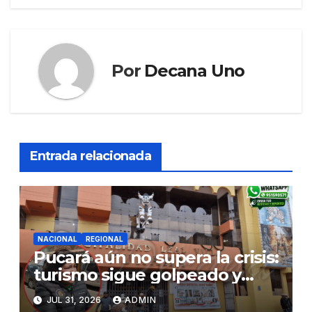
Por
Decana Uno
Entrada relacionada
NACIONAL
REGIONAL
Pucará aún no supera la crisis:
turismo sigue golpeado y
alcaldesa exige al nuevo
JUL 31, 2026
ADMIN
Gobierno fondos para obras