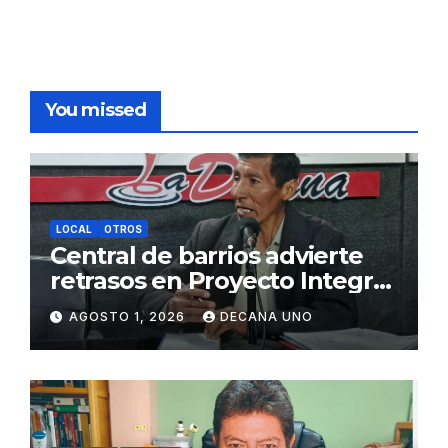
You missed
LOCAL
OTROS
Central de barrios advierte
retrasos en Proyecto Integral
de Agua y Alcantarillado para
AGOSTO 1, 2026
DECANA UNO
Juliaca