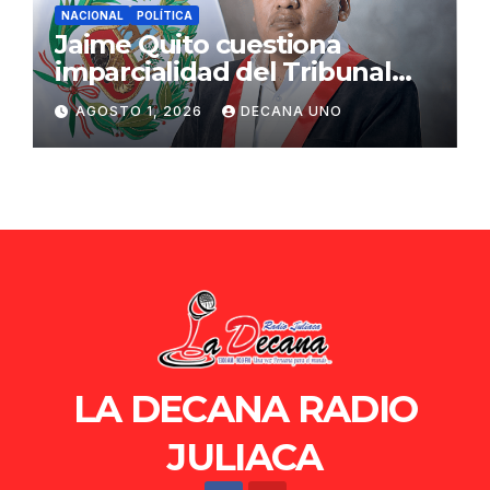
NACIONAL
POLÍTICA
Jaime Quito cuestiona
imparcialidad del Tribunal
Constitucional tras liberación
AGOSTO 1, 2026
DECANA UNO
de Ollanta Humala
LA DECANA RADIO
JULIACA