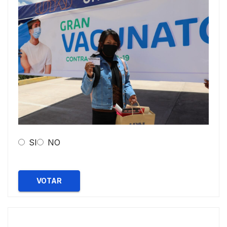
SI
NO
VOTAR