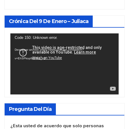
Crónica Del 9 De Enero – Juliaca
Reproductor
Code 150: Unknown error.
de
Descargar archivo: https://www.youtube.com/watch?
vídeo
v=EhSPkop8KPY&_=2
Pregunta Del Día
¿Esta usted de acuerdo que solo personas