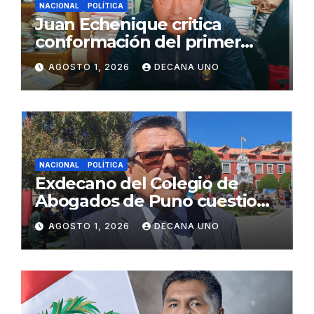
NACIONAL
POLÍTICA
Juan Echenique critica
conformación del primer
gabinete ministerial de Keiko
AGOSTO 1, 2026
DECANA UNO
Fujimori
NACIONAL
POLÍTICA
Exdecano del Colegio de
Abogados de Puno cuestiona
propuestas sobre seguridad
AGOSTO 1, 2026
DECANA UNO
ciudadana