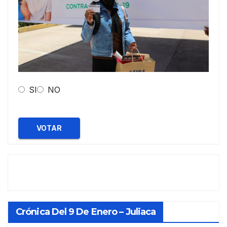
SI
NO
VOTAR
Crónica Del 9 De Enero – Juliaca