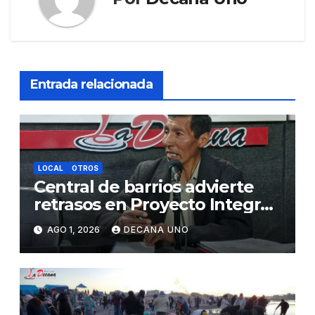
Entrada relacionada
LOCAL
OTROS
Central de barrios advierte
retrasos en Proyecto Integral
de Agua y Alcantarillado para
AGO 1, 2026
DECANA UNO
Juliaca