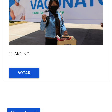
SI
NO
VOTAR