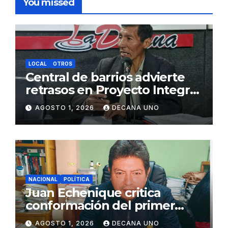
You missed
LOCAL
OTROS
Central de barrios advierte
retrasos en Proyecto Integral
de Agua y Alcantarillado para
AGOSTO 1, 2026
DECANA UNO
Juliaca
NACIONAL
POLÍTICA
Juan Echenique critica
conformación del primer
gabinete ministerial de Keiko
AGOSTO 1, 2026
DECANA UNO