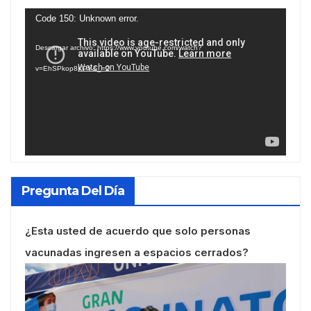
Reproductor
Code 150: Unknown error.
de
Descargar archivo: https://www.youtube.com/watch?
vídeo
v=EhSPkop8KPY&_=2
Pregunta Del Día
¿Esta usted de acuerdo que solo personas
vacunadas ingresen a espacios cerrados?