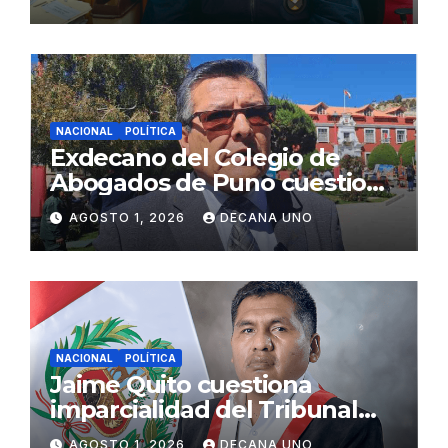
Fujimori
NACIONAL
POLÍTICA
Exdecano del Colegio de
Abogados de Puno cuestiona
propuestas sobre seguridad
AGOSTO 1, 2026
DECANA UNO
ciudadana
NACIONAL
POLÍTICA
Jaime Quito cuestiona
imparcialidad del Tribunal
Constitucional tras liberación
AGOSTO 1, 2026
DECANA UNO