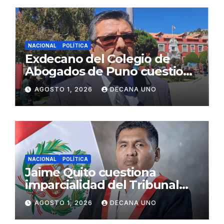
NACIONAL
POLÍTICA
Exdecano del Colegio de
Abogados de Puno cuestiona
propuestas sobre seguridad
AGOSTO 1, 2026
DECANA UNO
ciudadana
NACIONAL
POLÍTICA
Jaime Quito cuestiona
imparcialidad del Tribunal
Constitucional tras liberación
AGOSTO 1, 2026
DECANA UNO
de Ollanta Humala