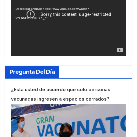
de
Descargar archivo: https://www.youtube.com/watch?
vídeo
v=EhSPkop8KPY&_=2
Pregunta Del Día
¿Esta usted de acuerdo que solo personas
vacunadas ingresen a espacios cerrados?