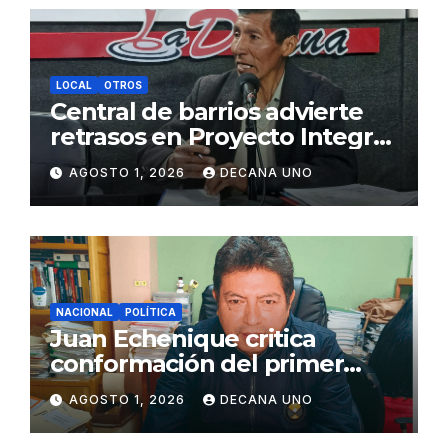
LOCAL
OTROS
Central de barrios advierte
retrasos en Proyecto Integral
de Agua y Alcantarillado para
AGOSTO 1, 2026
DECANA UNO
Juliaca
NACIONAL
POLÍTICA
Juan Echenique critica
conformación del primer
gabinete ministerial de Keiko
AGOSTO 1, 2026
DECANA UNO
Fujimori