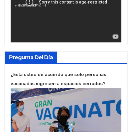
vídeo
v=EhSPkop8KPY&_=1
Pregunta Del Día
¿Esta usted de acuerdo que solo personas
vacunadas ingresen a espacios cerrados?