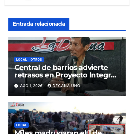
Entrada relacionada
LOCAL
OTROS
Central de barrios advierte
retrasos en Proyecto Integral
de Agua y Alcantarillado para
AGO 1, 2026
DECANA UNO
Juliaca
LOCAL
Miles madrugaran el 1 de