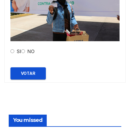
SI
NO
VOTAR
You missed