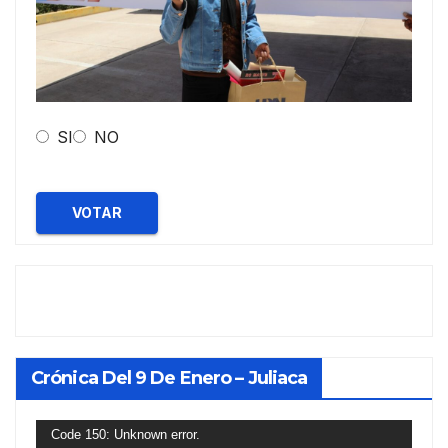
SI
NO
VOTAR
Crónica Del 9 De Enero – Juliaca
Reproductor
Code 150: Unknown error.