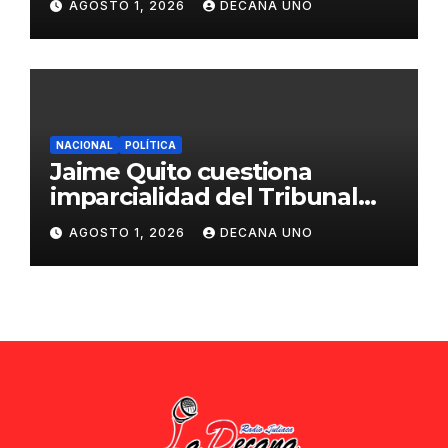
AGOSTO 1, 2026
DECANA UNO
ciudadana
NACIONAL
POLÍTICA
Jaime Quito cuestiona
imparcialidad del Tribunal
Constitucional tras liberación
AGOSTO 1, 2026
DECANA UNO
de Ollanta Humala