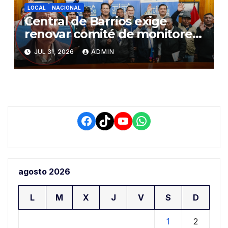
LOCAL
NACIONAL
Central de Barrios exige
renovar comité de monitoreo
del PIAA por presuntos
JUL 31, 2026
ADMIN
conflictos de interés y
retrasos
Facebook
TikTok
YouTube
WhatsApp
agosto 2026
L
M
X
J
V
S
D
1
2