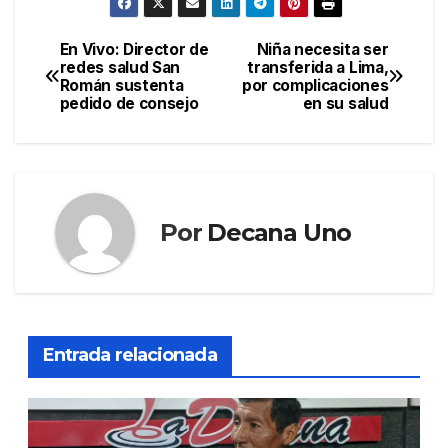
En Vivo: Director de
Niña necesita ser
Navegación
redes salud San
transferida a Lima,
Román sustenta
por complicaciones
de
pedido de consejo
en su salud
entradas
Por
Decana Uno
Entrada relacionada