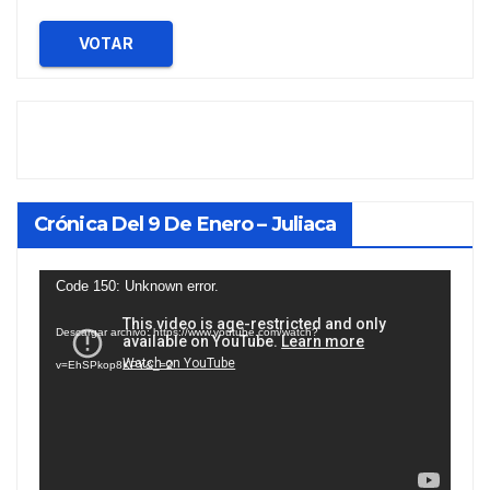
VOTAR
Crónica Del 9 De Enero – Juliaca
Reproductor
Code 150: Unknown error.
de
Descargar archivo: https://www.youtube.com/watch?
vídeo
v=EhSPkop8KPY&_=2