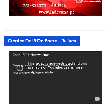
Crónica Del 9 De Enero – Juliaca
Reproductor
Code 150: Unknown error.
de
Descargar archivo: https://www.youtube.com/watch?
vídeo
v=EhSPkop8KPY&_=1