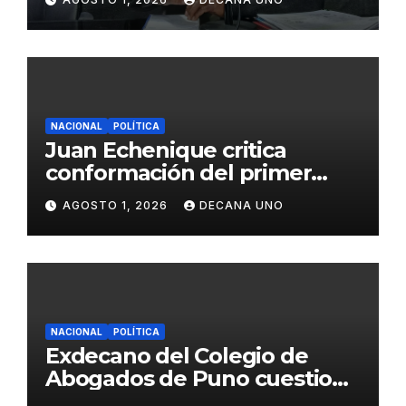
Juliaca
NACIONAL
POLÍTICA
Juan Echenique critica
conformación del primer
gabinete ministerial de Keiko
AGOSTO 1, 2026
DECANA UNO
Fujimori
NACIONAL
POLÍTICA
Exdecano del Colegio de
Abogados de Puno cuestiona
propuestas sobre seguridad