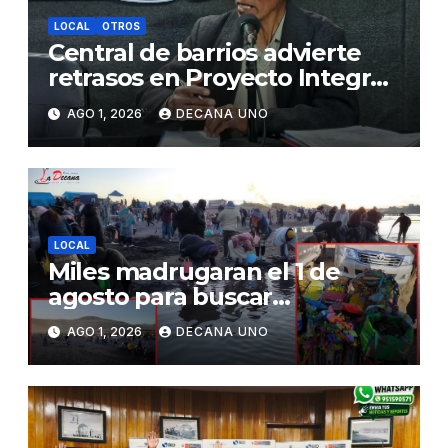
LOCAL
OTROS
Central de barrios advierte
retrasos en Proyecto Integral
de Agua y Alcantarillado para
AGO 1, 2026
DECANA UNO
Juliaca
LOCAL
Miles madrugaran el 1 de
agosto para buscar
piedrecillas en los ríos y
AGO 1, 2026
DECANA UNO
realizar la challa por la
riqueza y la prosperidad