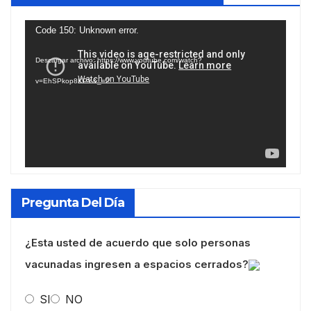
Reproductor
Code 150: Unknown error.
de
Descargar archivo: https://www.youtube.com/watch?
vídeo
v=EhSPkop8KPY&_=2
Pregunta Del Día
¿Esta usted de acuerdo que solo personas
vacunadas ingresen a espacios cerrados?
SI
NO