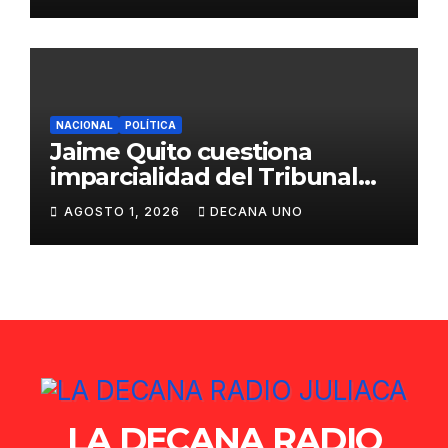
NACIONAL
POLÍTICA
Jaime Quito cuestiona
imparcialidad del Tribunal
Constitucional tras liberación
AGOSTO 1, 2026
DECANA UNO
de Ollanta Humala
LA DECANA RADIO