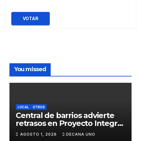
VOTAR
You missed
LOCAL
OTROS
Central de barrios advierte
retrasos en Proyecto Integral
de Agua y Alcantarillado para
AGOSTO 1, 2026
DECANA UNO
Juliaca