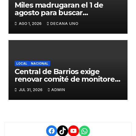
Miles madrugaran el 1 de
agosto para buscar
piedrecillas en los ríos y
AGO 1, 2026
DECANA UNO
realizar la challa por la
riqueza y la prosperidad
LOCAL
NACIONAL
Central de Barrios exige
renovar comité de monitoreo
del PIAA por presuntos
JUL 31, 2026
ADMIN
conflictos de interés y
retrasos
Facebook
TikTok
YouTube
WhatsApp