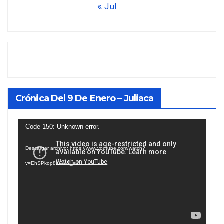
« Jul
Crónica Del 9 De Enero – Juliaca
Reproductor
Code 150: Unknown error.
de
Descargar archivo: https://www.youtube.com/watch?
vídeo
v=EhSPkop8KPY&_=1