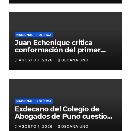
NACIONAL
POLÍTICA
Juan Echenique critica
conformación del primer
gabinete ministerial de Keiko
AGOSTO 1, 2026
DECANA UNO
Fujimori
NACIONAL
POLÍTICA
Exdecano del Colegio de
Abogados de Puno cuestiona
propuestas sobre seguridad
AGOSTO 1, 2026
DECANA UNO
ciudadana