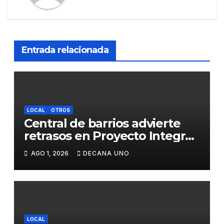
Entrada relacionada
LOCAL
OTROS
Central de barrios advierte
retrasos en Proyecto Integral
de Agua y Alcantarillado para
AGO 1, 2026
DECANA UNO
Juliaca
LOCAL