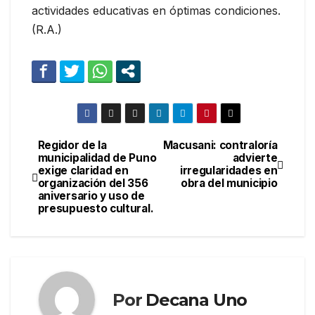
actividades educativas en óptimas condiciones.
(R.A.)
Regidor de la
Macusani: contraloría
Navegación
municipalidad de Puno
advierte
exige claridad en
irregularidades en
de
organización del 356
obra del municipio
aniversario y uso de
entradas
presupuesto cultural.
Por
Decana Uno