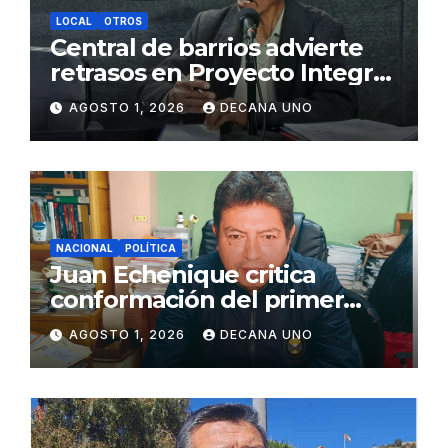
LOCAL
OTROS
Central de barrios advierte
retrasos en Proyecto Integral
de Agua y Alcantarillado para
AGOSTO 1, 2026
DECANA UNO
Juliaca
NACIONAL
POLÍTICA
Juan Echenique critica
conformación del primer
gabinete ministerial de Keiko
AGOSTO 1, 2026
DECANA UNO
Fujimori