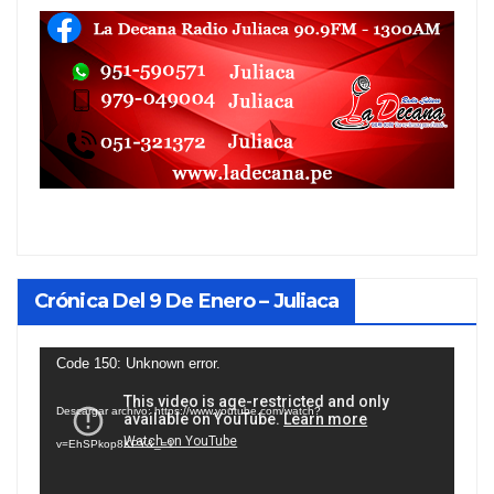
Crónica Del 9 De Enero – Juliaca
Reproductor
Code 150: Unknown error.
de
Descargar archivo: https://www.youtube.com/watch?
vídeo
v=EhSPkop8KPY&_=1