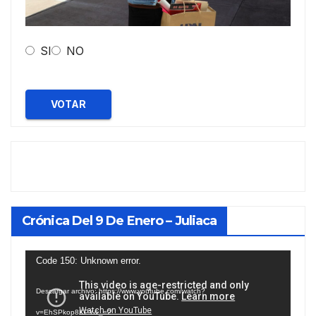
SI
NO
VOTAR
Crónica Del 9 De Enero – Juliaca
Reproductor
Code 150: Unknown error.
de
Descargar archivo: https://www.youtube.com/watch?
vídeo
v=EhSPkop8KPY&_=2