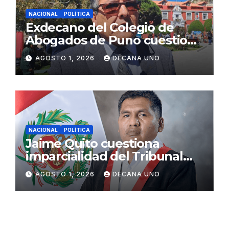
NACIONAL
POLÍTICA
Exdecano del Colegio de
Abogados de Puno cuestiona
propuestas sobre seguridad
AGOSTO 1, 2026
DECANA UNO
ciudadana
NACIONAL
POLÍTICA
Jaime Quito cuestiona
imparcialidad del Tribunal
Constitucional tras liberación
AGOSTO 1, 2026
DECANA UNO
de Ollanta Humala