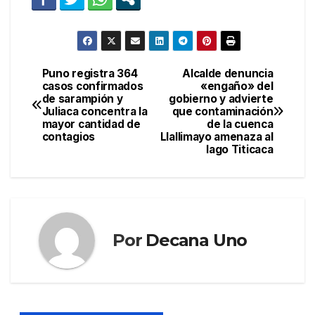
Puno registra 364
Alcalde denuncia
Navegación
casos confirmados
«engaño» del
de sarampión y
gobierno y advierte
de
Juliaca concentra la
que contaminación
mayor cantidad de
de la cuenca
entradas
contagios
Llallimayo amenaza al
lago Titicaca
Por
Decana Uno