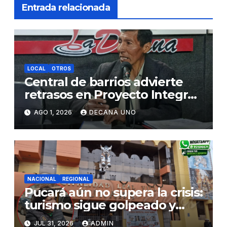
Entrada relacionada
LOCAL
OTROS
Central de barrios advierte
retrasos en Proyecto Integral
de Agua y Alcantarillado para
AGO 1, 2026
DECANA UNO
Juliaca
NACIONAL
REGIONAL
Pucará aún no supera la crisis:
turismo sigue golpeado y
alcaldesa exige al nuevo
JUL 31, 2026
ADMIN