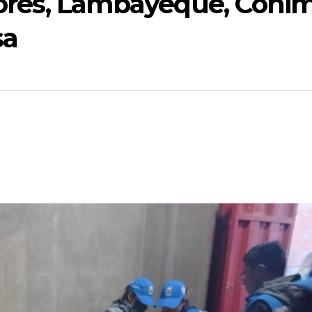
flores, Lambayeque, Coni
sa