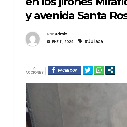
en los jirones Mira
y avenida Santa Ro
Por
admin
#Juliaca
ENE 11, 2024
0