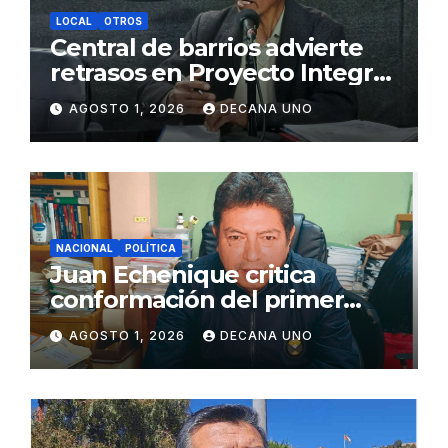
LOCAL
OTROS
Central de barrios advierte
retrasos en Proyecto Integral
de Agua y Alcantarillado para
AGOSTO 1, 2026
DECANA UNO
Juliaca
NACIONAL
POLÍTICA
Juan Echenique critica
conformación del primer
gabinete ministerial de Keiko
AGOSTO 1, 2026
DECANA UNO
Fujimori