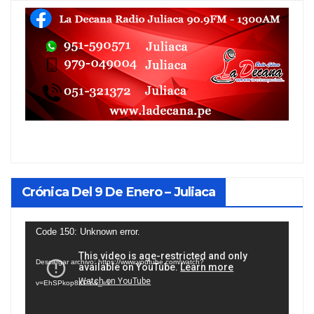
Crónica Del 9 De Enero – Juliaca
Reproductor
Code 150: Unknown error.
de
Descargar archivo: https://www.youtube.com/watch?
vídeo
v=EhSPkop8KPY&_=1