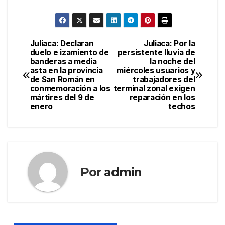
Juliaca: Declaran
Juliaca: Por la
Navegación
duelo e izamiento de
persistente lluvia de
banderas a media
la noche del
de
asta en la provincia
miércoles usuarios y
de San Román en
trabajadores del
entradas
conmemoración a los
terminal zonal exigen
mártires del 9 de
reparación en los
enero
techos
Por
admin