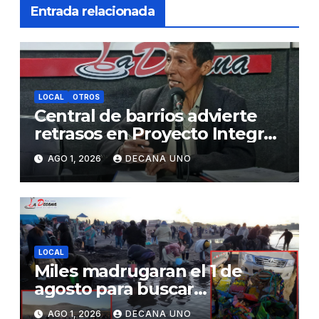
Entrada relacionada
LOCAL
OTROS
Central de barrios advierte
retrasos en Proyecto Integral
de Agua y Alcantarillado para
AGO 1, 2026
DECANA UNO
Juliaca
LOCAL
Miles madrugaran el 1 de
agosto para buscar
piedrecillas en los ríos y
AGO 1, 2026
DECANA UNO