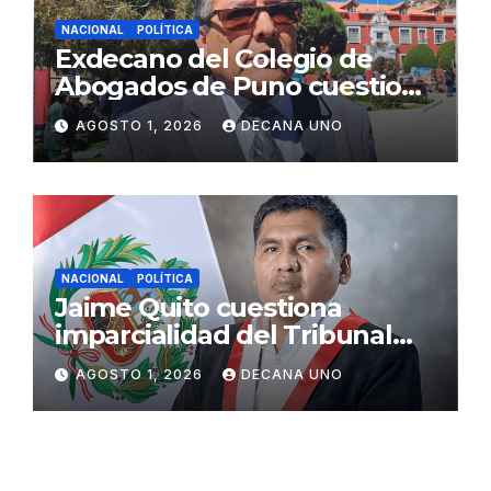
NACIONAL
POLÍTICA
Exdecano del Colegio de
Abogados de Puno cuestiona
propuestas sobre seguridad
AGOSTO 1, 2026
DECANA UNO
ciudadana
NACIONAL
POLÍTICA
Jaime Quito cuestiona
imparcialidad del Tribunal
Constitucional tras liberación
AGOSTO 1, 2026
DECANA UNO
de Ollanta Humala