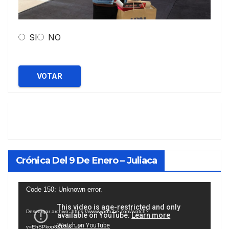
SI
NO
VOTAR
Crónica Del 9 De Enero – Juliaca
Reproductor
Code 150: Unknown error.
de
Descargar archivo: https://www.youtube.com/watch?
vídeo
v=EhSPkop8KPY&_=2