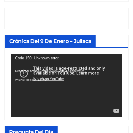
Crónica Del 9 De Enero – Juliaca
Reproductor
Code 150: Unknown error.
de
Descargar archivo: https://www.youtube.com/watch?
vídeo
v=EhSPkop8KPY&_=2
Pregunta Del Día