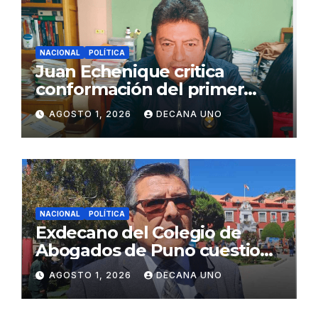
NACIONAL
POLÍTICA
Juan Echenique critica
conformación del primer
gabinete ministerial de Keiko
AGOSTO 1, 2026
DECANA UNO
Fujimori
NACIONAL
POLÍTICA
Exdecano del Colegio de
Abogados de Puno cuestiona
propuestas sobre seguridad
AGOSTO 1, 2026
DECANA UNO
ciudadana