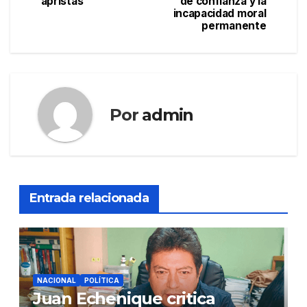
apristas
de confianza y la
incapacidad moral
entradas
permanente
Por
admin
Entrada relacionada
NACIONAL
POLÍTICA
Juan Echenique critica