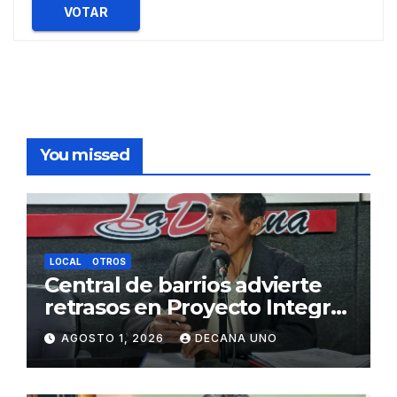
VOTAR
You missed
LOCAL
OTROS
Central de barrios advierte
retrasos en Proyecto Integral
de Agua y Alcantarillado para
AGOSTO 1, 2026
DECANA UNO
Juliaca