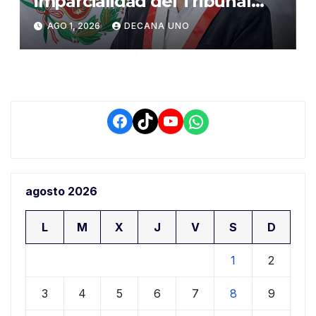
imparcialidad del Tribunal
Constitucional tras liberación
AGO 1, 2026
DECANA UNO
de Ollanta Humala
Facebook
TikTok
YouTube
WhatsApp
agosto 2026
L
M
X
J
V
S
D
1
2
3
4
5
6
7
8
9