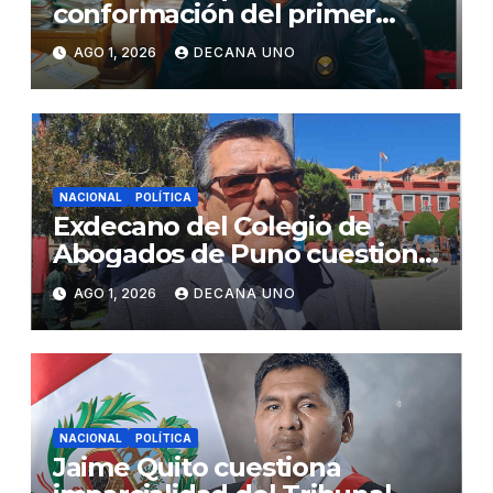
conformación del primer
gabinete ministerial de Keiko
AGO 1, 2026
DECANA UNO
Fujimori
NACIONAL
POLÍTICA
Exdecano del Colegio de
Abogados de Puno cuestiona
propuestas sobre seguridad
AGO 1, 2026
DECANA UNO
ciudadana
NACIONAL
POLÍTICA
Jaime Quito cuestiona