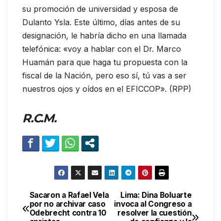
su promoción de universidad y esposa de
Dulanto Ysla. Este último, días antes de su
designación, le habría dicho en una llamada
telefónica: «voy a hablar con el Dr. Marco
Huamán para que haga tu propuesta con la
fiscal de la Nación, pero eso sí, tú vas a ser
nuestros ojos y oídos en el EFICCOP». (RPP)
R.C.M.
Sacaron a Rafael Vela
Lima: Dina Boluarte
Navegación
por no archivar caso
invoca al Congreso a
Odebrecht contra 10
resolver la cuestión
de