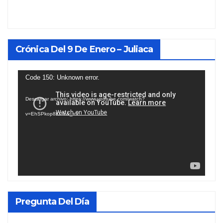
Crónica Del 9 De Enero – Juliaca
Reproductor
Code 150: Unknown error.
de
Descargar archivo: https://www.youtube.com/watch?
vídeo
v=EhSPkop8KPY&_=1
Pregunta Del Día