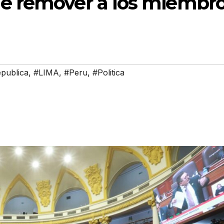
e remover a los miembr
publica
,
#LIMA
,
#Peru
,
#Politica