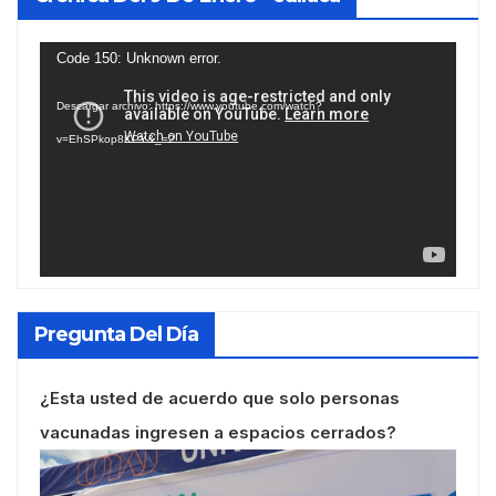
Reproductor
Code 150: Unknown error.
de
Descargar archivo: https://www.youtube.com/watch?
vídeo
v=EhSPkop8KPY&_=2
Pregunta Del Día
¿Esta usted de acuerdo que solo personas
vacunadas ingresen a espacios cerrados?