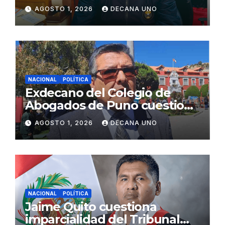
gabinete ministerial de Keiko
AGOSTO 1, 2026
DECANA UNO
Fujimori
NACIONAL
POLÍTICA
Exdecano del Colegio de
Abogados de Puno cuestiona
propuestas sobre seguridad
AGOSTO 1, 2026
DECANA UNO
ciudadana
NACIONAL
POLÍTICA
Jaime Quito cuestiona
imparcialidad del Tribunal