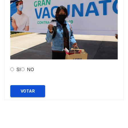
SI
NO
VOTAR