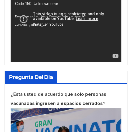
Reproductor
Code 150: Unknown error.
de
Descargar archivo: https://www.youtube.com/watch?
vídeo
v=EhSPkop8KPY&_=1
Pregunta Del Día
¿Esta usted de acuerdo que solo personas
vacunadas ingresen a espacios cerrados?