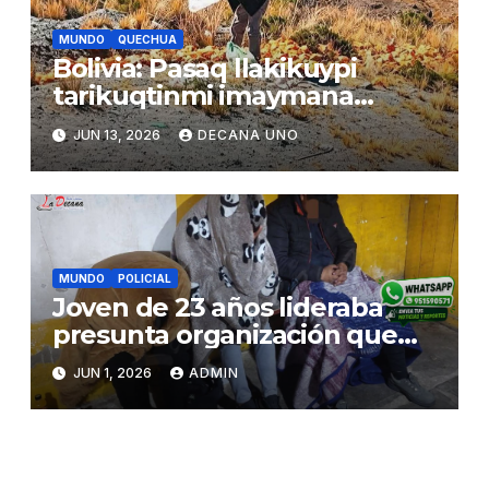
MUNDO
QUECHUA
Bolivia: Pasaq llakikuypi
tarikuqtinmi imaymana
mihuykunata ñan patakunapi
JUN 13, 2026
DECANA UNO
hich’arparishanku
MUNDO
POLICIAL
Joven de 23 años lideraba
presunta organización que
robaba vehículos tras captar
JUN 1, 2026
ADMIN
clientes por redes sociales