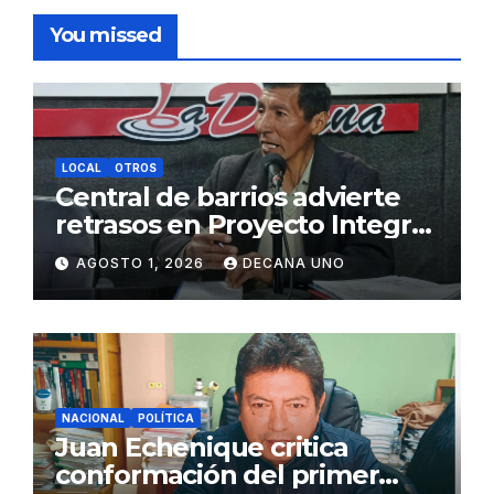
You missed
LOCAL
OTROS
Central de barrios advierte
retrasos en Proyecto Integral
de Agua y Alcantarillado para
AGOSTO 1, 2026
DECANA UNO
Juliaca
NACIONAL
POLÍTICA
Juan Echenique critica
conformación del primer