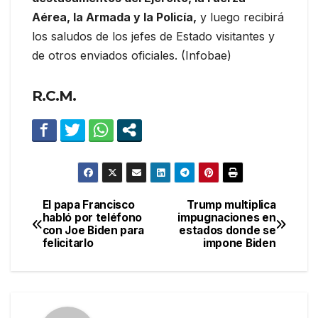
Aérea, la Armada y la Policía,
y luego recibirá
los saludos de los jefes de Estado visitantes y
de otros enviados oficiales. (Infobae)
R.C.M.
El papa Francisco
Trump multiplica
Navegación
habló por teléfono
impugnaciones en
con Joe Biden para
estados donde se
de
felicitarlo
impone Biden
entradas