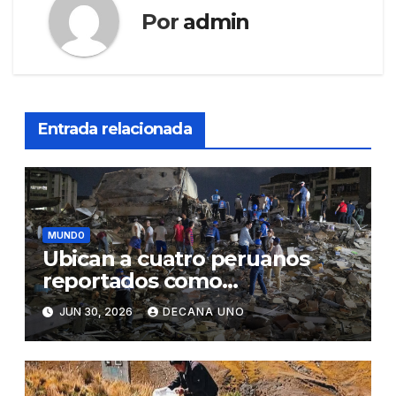
Por
admin
Entrada relacionada
MUNDO
Ubican a cuatro peruanos
reportados como
desaparecidos tras los
JUN 30, 2026
DECANA UNO
terremotos de Venezuela,
informa Cancillería