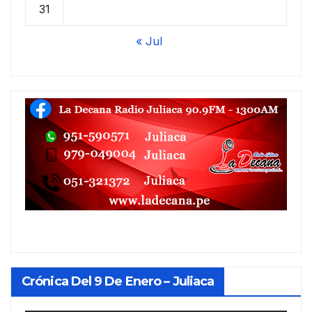
31
« Jul
Crónica Del 9 De Enero – Juliaca