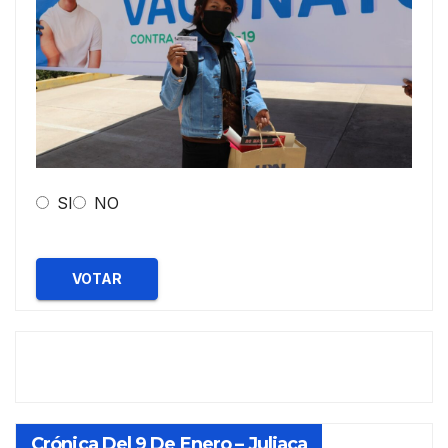
SI
NO
VOTAR
Crónica Del 9 De Enero – Juliaca