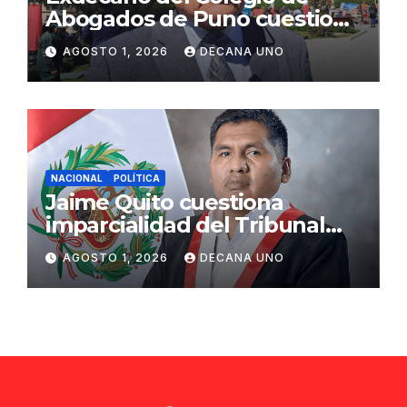
Abogados de Puno cuestiona
propuestas sobre seguridad
AGOSTO 1, 2026
DECANA UNO
ciudadana
NACIONAL
POLÍTICA
Jaime Quito cuestiona
imparcialidad del Tribunal
Constitucional tras liberación
AGOSTO 1, 2026
DECANA UNO
de Ollanta Humala