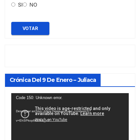
SI
NO
VOTAR
Crónica Del 9 De Enero – Juliaca
Reproductor
Code 150: Unknown error.
de
Descargar archivo: https://www.youtube.com/watch?
vídeo
v=EhSPkop8KPY&_=2