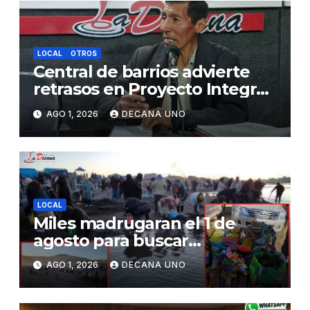
LOCAL
OTROS
Central de barrios advierte
retrasos en Proyecto Integral
de Agua y Alcantarillado para
AGO 1, 2026
DECANA UNO
Juliaca
LOCAL
Miles madrugaran el 1 de
agosto para buscar
piedrecillas en los ríos y
AGO 1, 2026
DECANA UNO
realizar la challa por la
riqueza y la prosperidad