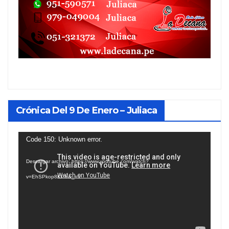
Crónica Del 9 De Enero – Juliaca
Reproductor
Code 150: Unknown error.
de
Descargar archivo: https://www.youtube.com/watch?
vídeo
v=EhSPkop8KPY&_=1