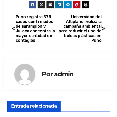
Puno registra 379
Universidad del
Navegación
casos confirmados
Altiplano realizará
de sarampión y
campaña ambiental
de
Juliaca concentra la
para reducir el uso de
mayor cantidad de
bolsas plásticas en
entradas
contagios
Puno
Por
admin
Entrada relacionada