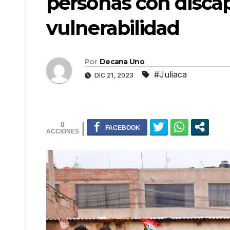
personas con disca
vulnerabilidad
Por
Decana Uno
#Juliaca
DIC 21, 2023
0