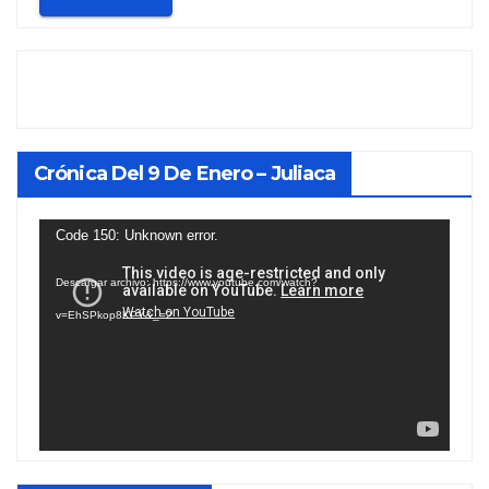
Crónica Del 9 De Enero – Juliaca
Reproductor
Code 150: Unknown error.
de
Descargar archivo: https://www.youtube.com/watch?
vídeo
v=EhSPkop8KPY&_=2