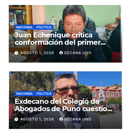
NACIONAL
POLÍTICA
Juan Echenique critica
conformación del primer
gabinete ministerial de Keiko
AGOSTO 1, 2026
DECANA UNO
Fujimori
NACIONAL
POLÍTICA
Exdecano del Colegio de
Abogados de Puno cuestiona
propuestas sobre seguridad
AGOSTO 1, 2026
DECANA UNO
ciudadana