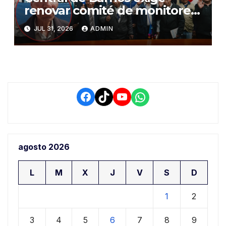
renovar comité de monitoreo
del PIAA por presuntos
JUL 31, 2026
ADMIN
conflictos de interés y
retrasos
Facebook
TikTok
YouTube
WhatsApp
agosto 2026
L
M
X
J
V
S
D
1
2
3
4
5
6
7
8
9