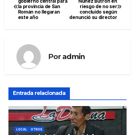
gobierno central para
Núñez Butrón en
la provincia de San
riesgo de no ser
de
Román no llegaran
concluido según
este año
denunció su director
entradas
Por
admin
Entrada relacionada
LOCAL
OTROS