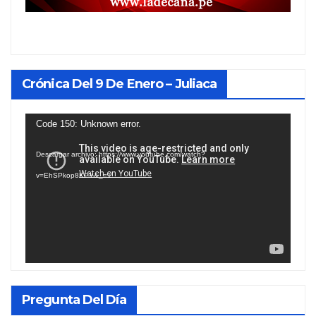
Crónica Del 9 De Enero – Juliaca
Reproductor
Code 150: Unknown error.
de
Descargar archivo: https://www.youtube.com/watch?
vídeo
v=EhSPkop8KPY&_=1
Pregunta Del Día