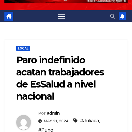
LOCAL
Paro indefinido
acatan trabajadores
de EsSalud a nivel
nacional
Por
admin
#Juliaca
,
MAY 21, 2024
#Puno