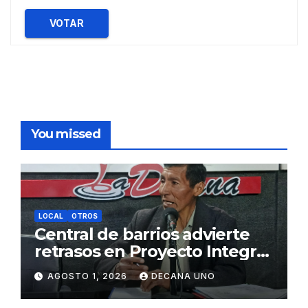
VOTAR
You missed
LOCAL
OTROS
Central de barrios advierte
retrasos en Proyecto Integral
de Agua y Alcantarillado para
AGOSTO 1, 2026
DECANA UNO
Juliaca