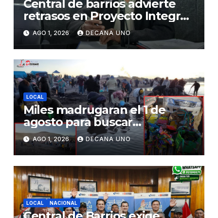
Central de barrios advierte
retrasos en Proyecto Integral
de Agua y Alcantarillado para
AGO 1, 2026
DECANA UNO
Juliaca
LOCAL
Miles madrugaran el 1 de
agosto para buscar
piedrecillas en los ríos y
AGO 1, 2026
DECANA UNO
realizar la challa por la
riqueza y la prosperidad
LOCAL
NACIONAL
Central de Barrios exige