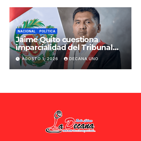
NACIONAL
POLÍTICA
Jaime Quito cuestiona
imparcialidad del Tribunal
Constitucional tras liberación
AGOSTO 1, 2026
DECANA UNO
de Ollanta Humala