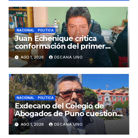
NACIONAL
POLÍTICA
Juan Echenique critica
conformación del primer
gabinete ministerial de Keiko
AGO 1, 2026
DECANA UNO
Fujimori
NACIONAL
POLÍTICA
Exdecano del Colegio de
Abogados de Puno cuestiona
propuestas sobre seguridad
AGO 1, 2026
DECANA UNO
ciudadana