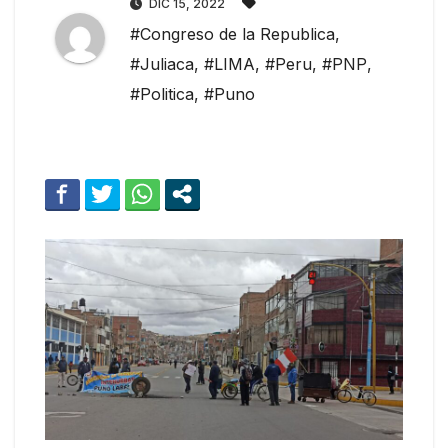
DIC 15, 2022
#Congreso de la Republica
,
#Juliaca
,
#LIMA
,
#Peru
,
#PNP
,
#Politica
,
#Puno