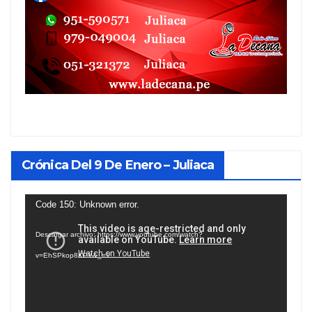
Crónica Del 9 De Enero – Juliaca
Reproductor
Code 150: Unknown error.
de
Descargar archivo: https://www.youtube.com/watch?
vídeo
v=EhSPkop8KPY&_=1