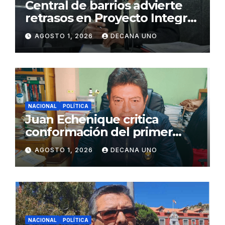
Central de barrios advierte
retrasos en Proyecto Integral
de Agua y Alcantarillado para
AGOSTO 1, 2026
DECANA UNO
Juliaca
NACIONAL
POLÍTICA
Juan Echenique critica
conformación del primer
gabinete ministerial de Keiko
AGOSTO 1, 2026
DECANA UNO
Fujimori
NACIONAL
POLÍTICA