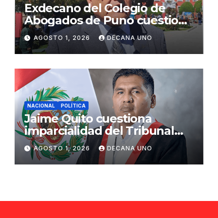
Exdecano del Colegio de
Abogados de Puno cuestiona
propuestas sobre seguridad
AGOSTO 1, 2026
DECANA UNO
ciudadana
NACIONAL
POLÍTICA
Jaime Quito cuestiona
imparcialidad del Tribunal
Constitucional tras liberación
AGOSTO 1, 2026
DECANA UNO
de Ollanta Humala