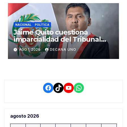
NACIONAL
POLÍTICA
Jaime Quito cuestiona
imparcialidad del Tribunal
Constitucional tras liberación
AGO 1, 2026
DECANA UNO
de Ollanta Humala
Facebook
TikTok
YouTube
WhatsApp
agosto 2026