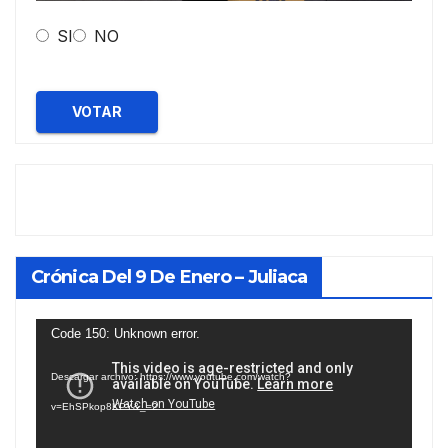
SI
NO
VOTAR
Crónica Del 9 De Enero – Juliaca
Reproductor
Code 150: Unknown error.
de
Descargar archivo: https://www.youtube.com/watch?
vídeo
v=EhSPkop8KPY&_=2