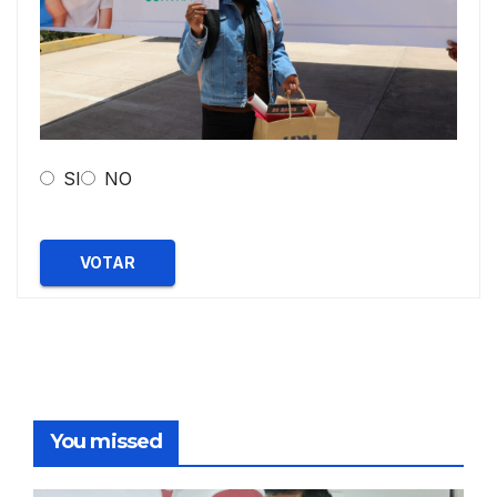
SI
NO
VOTAR
You missed