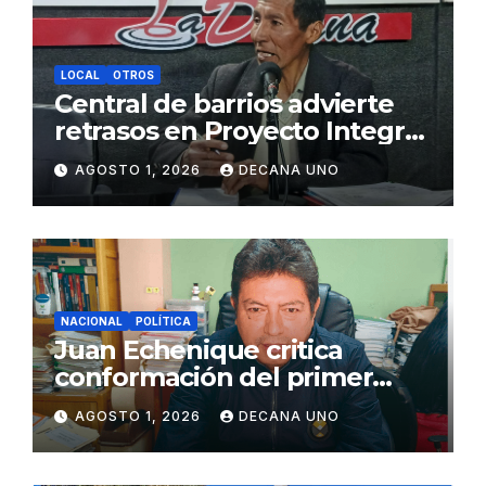
LOCAL
OTROS
Central de barrios advierte
retrasos en Proyecto Integral
de Agua y Alcantarillado para
AGOSTO 1, 2026
DECANA UNO
Juliaca
NACIONAL
POLÍTICA
Juan Echenique critica
conformación del primer
gabinete ministerial de Keiko
AGOSTO 1, 2026
DECANA UNO
Fujimori