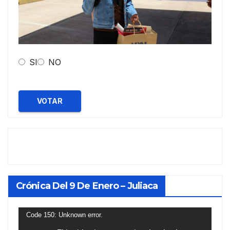
SI
NO
VOTAR
Crónica Del 9 De Enero – Juliaca
Reproductor
Code 150: Unknown error.
de