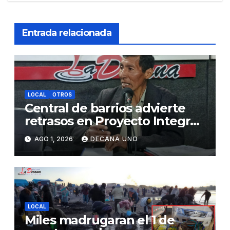
Entrada relacionada
LOCAL
OTROS
Central de barrios advierte
retrasos en Proyecto Integral
de Agua y Alcantarillado para
AGO 1, 2026
DECANA UNO
Juliaca
LOCAL
Miles madrugaran el 1 de