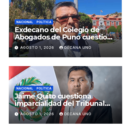
NACIONAL
POLÍTICA
Exdecano del Colegio de
Abogados de Puno cuestiona
propuestas sobre seguridad
AGOSTO 1, 2026
DECANA UNO
ciudadana
NACIONAL
POLÍTICA
Jaime Quito cuestiona
imparcialidad del Tribunal
Constitucional tras liberación
AGOSTO 1, 2026
DECANA UNO
de Ollanta Humala