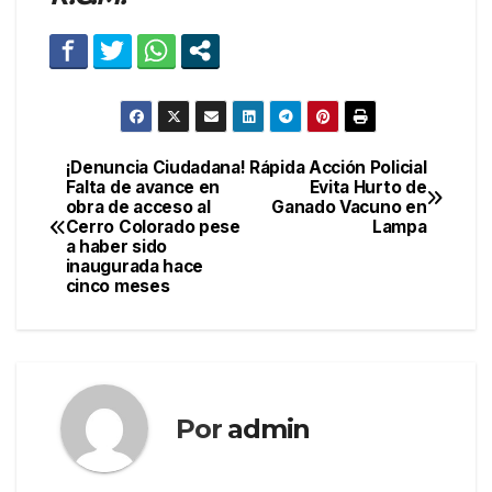
¡Denuncia Ciudadana!
Rápida Acción Policial
Navegación
Falta de avance en
Evita Hurto de
obra de acceso al
Ganado Vacuno en
de
Cerro Colorado pese
Lampa
a haber sido
entradas
inaugurada hace
cinco meses
Por
admin