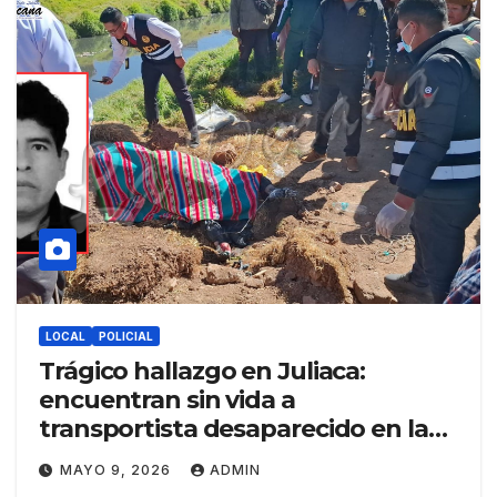
LOCAL
POLICIAL
Trágico hallazgo en Juliaca:
encuentran sin vida a
transportista desaparecido en las
aguas del río Torococha
MAYO 9, 2026
ADMIN