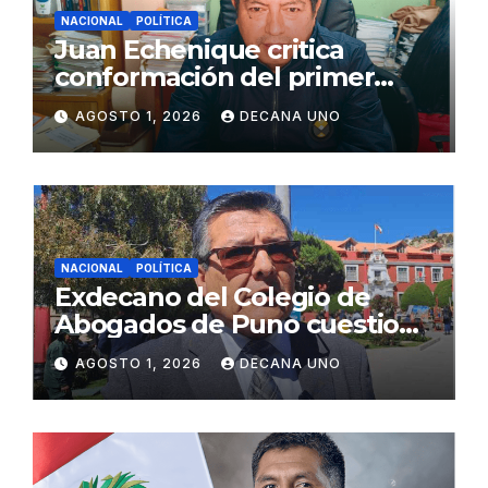
NACIONAL
POLÍTICA
Juan Echenique critica
conformación del primer
gabinete ministerial de Keiko
AGOSTO 1, 2026
DECANA UNO
Fujimori
NACIONAL
POLÍTICA
Exdecano del Colegio de
Abogados de Puno cuestiona
propuestas sobre seguridad
AGOSTO 1, 2026
DECANA UNO
ciudadana