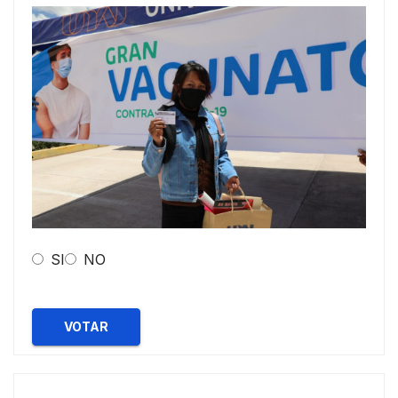
SI
NO
VOTAR