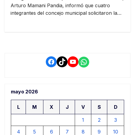
Arturo Mamani Pandia, informó que cuatro
integrantes del concejo municipal solicitaron la…
Facebook
TikTok
YouTube
WhatsApp
mayo 2026
L
M
X
J
V
S
D
1
2
3
4
5
6
7
8
9
10