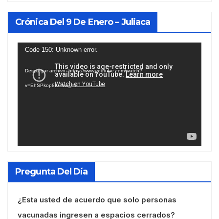
Crónica Del 9 De Enero – Juliaca
Reproductor
Code 150: Unknown error.
de
Descargar archivo: https://www.youtube.com/watch?
vídeo
v=EhSPkop8KPY&_=1
Pregunta Del Día
¿Esta usted de acuerdo que solo personas
vacunadas ingresen a espacios cerrados?