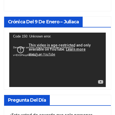
Crónica Del 9 De Enero – Juliaca
Reproductor
Code 150: Unknown error.
de
Descargar archivo: https://www.youtube.com/watch?
vídeo
v=EhSPkop8KPY&_=2
Pregunta Del Día
¿Esta usted de acuerdo que solo personas