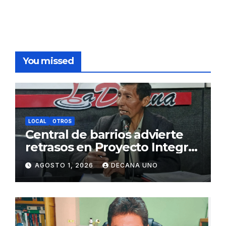
You missed
LOCAL
OTROS
Central de barrios advierte
retrasos en Proyecto Integral
de Agua y Alcantarillado para
AGOSTO 1, 2026
DECANA UNO
Juliaca