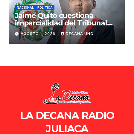
NACIONAL
POLÍTICA
Jaime Quito cuestiona
imparcialidad del Tribunal
Constitucional tras liberación
AGOSTO 1, 2026
DECANA UNO
de Ollanta Humala
LA DECANA RADIO
JULIACA