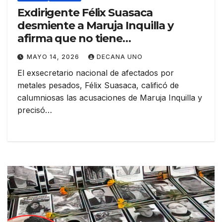
Exdirigente Félix Suasaca
desmiente a Maruja Inquilla y
afirma que no tiene
representatividad en las
MAYO 14, 2026
DECANA UNO
comunidades de la cuenca Coata
El exsecretario nacional de afectados por
metales pesados, Félix Suasaca, calificó de
calumniosas las acusaciones de Maruja Inquilla y
precisó…