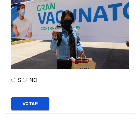
SI
NO
VOTAR