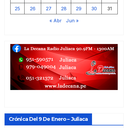
25
26
27
28
29
30
31
« Abr
Jun »
Crónica Del 9 De Enero – Juliaca