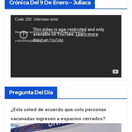
Crónica Del 9 De Enero – Juliaca
Reproductor
Code 150: Unknown error.
de
Descargar archivo: https://www.youtube.com/watch?
vídeo
v=EhSPkop8KPY&_=2
Pregunta Del Día
¿Esta usted de acuerdo que solo personas
vacunadas ingresen a espacios cerrados?