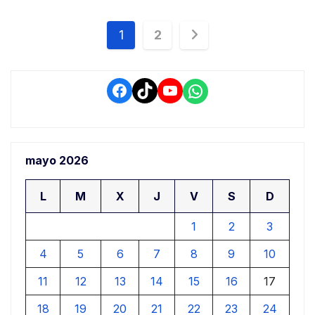
Navegación
1
2
de
entradas
Facebook
TikTok
YouTube
WhatsApp
mayo 2026
L
M
X
J
V
S
D
1
2
3
4
5
6
7
8
9
10
11
12
13
14
15
16
17
18
19
20
21
22
23
24