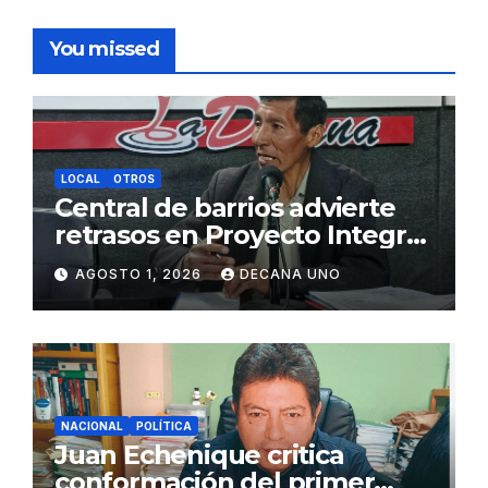
You missed
LOCAL
OTROS
Central de barrios advierte
retrasos en Proyecto Integral
de Agua y Alcantarillado para
AGOSTO 1, 2026
DECANA UNO
Juliaca
NACIONAL
POLÍTICA
Juan Echenique critica
conformación del primer