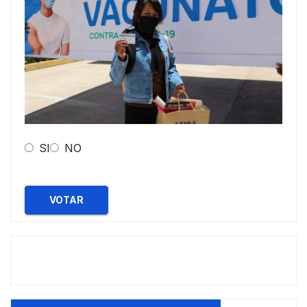
SI
NO
VOTAR