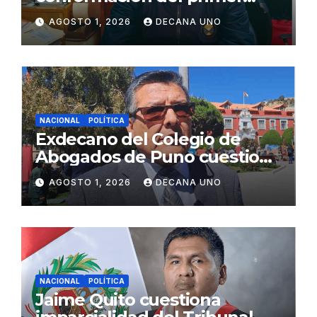
gabinete ministerial de Keiko
AGOSTO 1, 2026
DECANA UNO
Fujimori
NACIONAL
POLÍTICA
Exdecano del Colegio de
Abogados de Puno cuestiona
propuestas sobre seguridad
AGOSTO 1, 2026
DECANA UNO
ciudadana
NACIONAL
POLÍTICA
Jaime Quito cuestiona