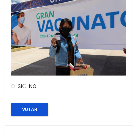
SI
NO
VOTAR