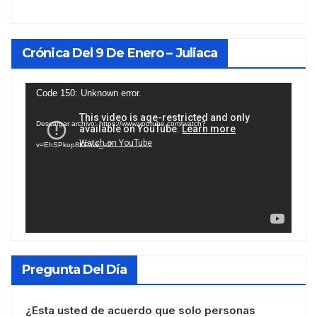
Crónica Del 9 De Enero – Juliaca
Reproductor
Code 150: Unknown error.
de
Descargar archivo: https://www.youtube.com/watch?
vídeo
v=EhSPkop8KPY&_=2
Pregunta Del Día
¿Esta usted de acuerdo que solo personas