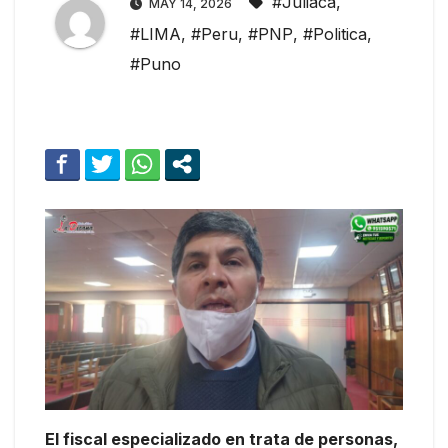
#Juliaca
,
MAY 14, 2026
#LIMA
,
#Peru
,
#PNP
,
#Politica
,
#Puno
El fiscal especializado en trata de personas,