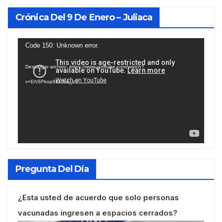
Crónica Del 9 De Enero – Juliaca
Reproductor
Code 150: Unknown error.
de
Descargar archivo: https://www.youtube.com/watch?
vídeo
v=EhSPkop8KPY&_=1
Pregunta Del Día
¿Esta usted de acuerdo que solo personas
vacunadas ingresen a espacios cerrados?