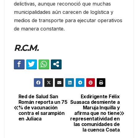
delictivas, aunque reconoció que muchas
municipalidades aún carecen de logística y
medios de transporte para ejecutar operativos
de manera constante.
R.C.M.
Red de Salud San
Exdirigente Félix
Navegación
Román reporta un 75
Suasaca desmiente a
% de vacunación
Maruja Inquilla y
de
contra el sarampión
afirma que no tiene
en Juliaca
representatividad en
entradas
las comunidades de
la cuenca Coata