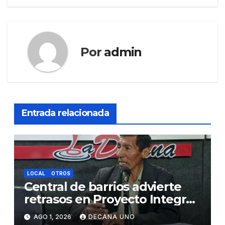
Por
admin
Entrada relacionada
LOCAL
OTROS
Central de barrios advierte
retrasos en Proyecto Integral
de Agua y Alcantarillado para
AGO 1, 2026
DECANA UNO
Juliaca