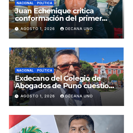
NACIONAL
POLÍTICA
Juan Echenique critica
conformación del primer
gabinete ministerial de Keiko
AGOSTO 1, 2026
DECANA UNO
Fujimori
NACIONAL
POLÍTICA
Exdecano del Colegio de
Abogados de Puno cuestiona
propuestas sobre seguridad
AGOSTO 1, 2026
DECANA UNO
ciudadana