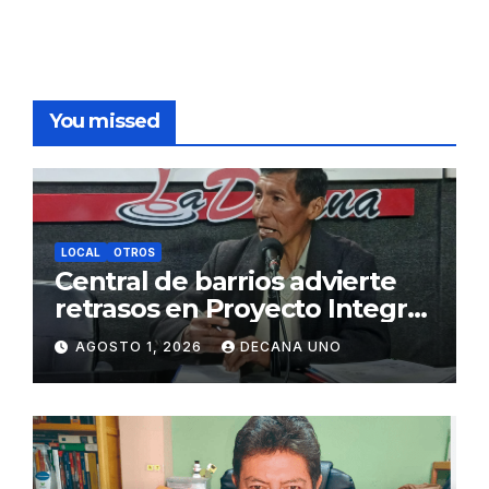
You missed
LOCAL
OTROS
Central de barrios advierte
retrasos en Proyecto Integral
de Agua y Alcantarillado para
AGOSTO 1, 2026
DECANA UNO
Juliaca