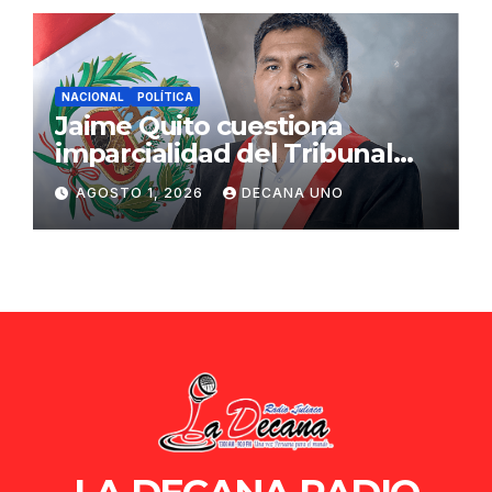
NACIONAL
POLÍTICA
Jaime Quito cuestiona
imparcialidad del Tribunal
Constitucional tras liberación
AGOSTO 1, 2026
DECANA UNO
de Ollanta Humala