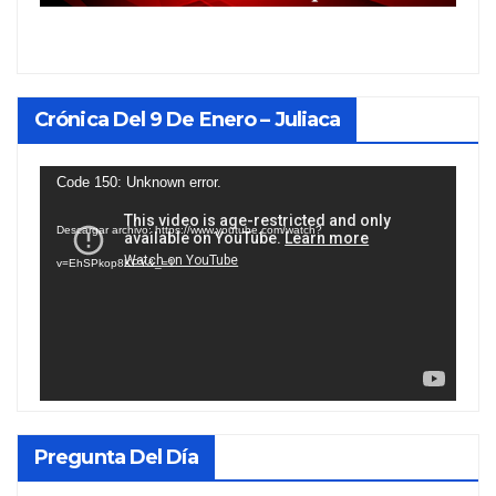
Crónica Del 9 De Enero – Juliaca
Reproductor
Code 150: Unknown error.
de
Descargar archivo: https://www.youtube.com/watch?
vídeo
v=EhSPkop8KPY&_=1
Pregunta Del Día