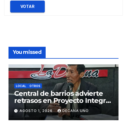
VOTAR
You missed
LOCAL
OTROS
Central de barrios advierte
retrasos en Proyecto Integral
de Agua y Alcantarillado para
AGOSTO 1, 2026
DECANA UNO
Juliaca