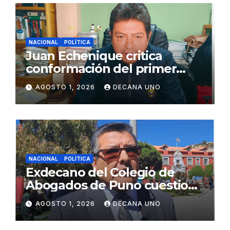
NACIONAL
POLÍTICA
Juan Echenique critica
conformación del primer
gabinete ministerial de Keiko
AGOSTO 1, 2026
DECANA UNO
Fujimori
NACIONAL
POLÍTICA
Exdecano del Colegio de
Abogados de Puno cuestiona
propuestas sobre seguridad
AGOSTO 1, 2026
DECANA UNO
ciudadana