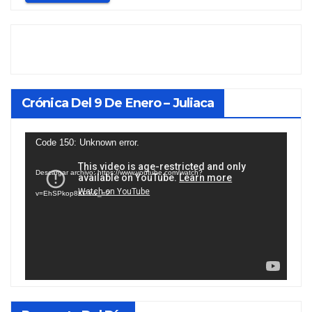
Crónica Del 9 De Enero – Juliaca
Reproductor
Code 150: Unknown error.
de
Descargar archivo: https://www.youtube.com/watch?
vídeo
v=EhSPkop8KPY&_=2