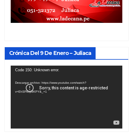
Crónica Del 9 De Enero – Juliaca
Reproductor
Code 150: Unknown error.
de
Descargar archivo: https://www.youtube.com/watch?
vídeo
v=EhSPkop8KPY&_=1