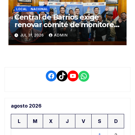
LOCAL
NACIONAL
Central de Barrios exige
renovar comité de monitoreo
del PIAA por presuntos
JUL 31, 2026
ADMIN
conflictos de interés y
retrasos
Facebook
TikTok
YouTube
WhatsApp
agosto 2026
L
M
X
J
V
S
D