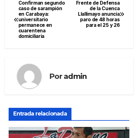
Confirman segundo
Frente de Defensa
Navegación
caso de sarampión
de la Cuenca
en Carabaya:
Llallimayo anuncia
de
universitario
paro de 48 horas
permanece en
para el 25 y 26
entradas
cuarentena
domiciliaria
Por
admin
Entrada relacionada