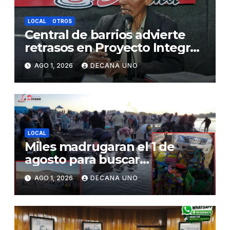
LOCAL
OTROS
Central de barrios advierte
retrasos en Proyecto Integral
de Agua y Alcantarillado para
AGO 1, 2026
DECANA UNO
Juliaca
LOCAL
Miles madrugaran el 1 de
agosto para buscar
piedrecillas en los ríos y
AGO 1, 2026
DECANA UNO
realizar la challa por la
riqueza y la prosperidad