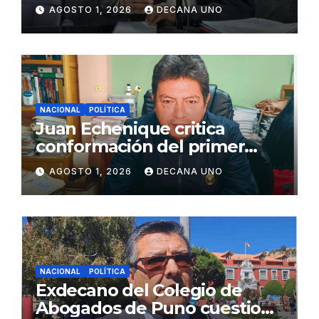
de Agua y Alcantarillado para
AGOSTO 1, 2026
DECANA UNO
Juliaca
NACIONAL
POLÍTICA
Juan Echenique critica
conformación del primer
gabinete ministerial de Keiko
AGOSTO 1, 2026
DECANA UNO
Fujimori
NACIONAL
POLÍTICA
Exdecano del Colegio de
Abogados de Puno cuestiona