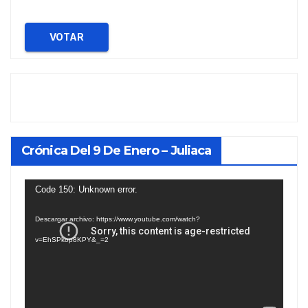
VOTAR
Crónica Del 9 De Enero – Juliaca
Reproductor
Code 150: Unknown error.
de
Descargar archivo: https://www.youtube.com/watch?
vídeo
v=EhSPkop8KPY&_=2