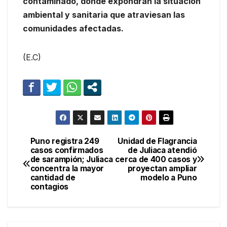
contaminado, donde expondrán la situación
ambiental y sanitaria que atraviesan las
comunidades afectadas.
(E.C)
Puno registra 249
Unidad de Flagrancia
Navegación
casos confirmados
de Juliaca atendió
de sarampión; Juliaca
cerca de 400 casos y
de
concentra la mayor
proyectan ampliar
cantidad de
modelo a Puno
entradas
contagios