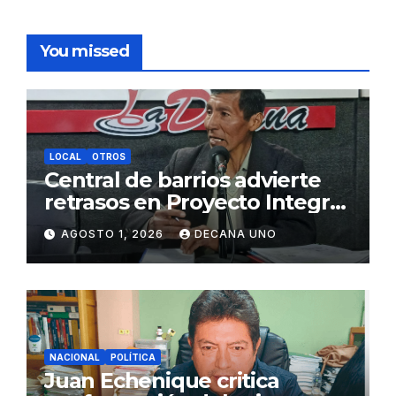
You missed
LOCAL
OTROS
Central de barrios advierte
retrasos en Proyecto Integral
de Agua y Alcantarillado para
AGOSTO 1, 2026
DECANA UNO
Juliaca
NACIONAL
POLÍTICA
Juan Echenique critica