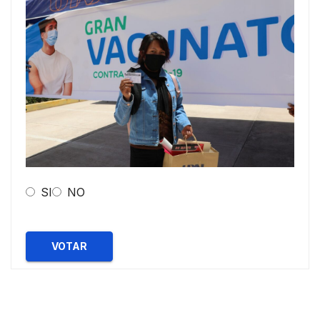
SI
NO
VOTAR