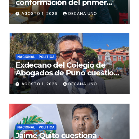
conformación del primer
gabinete ministerial de Keiko
AGOSTO 1, 2026
DECANA UNO
Fujimori
NACIONAL
POLÍTICA
Exdecano del Colegio de
Abogados de Puno cuestiona
propuestas sobre seguridad
AGOSTO 1, 2026
DECANA UNO
ciudadana
NACIONAL
POLÍTICA
Jaime Quito cuestiona