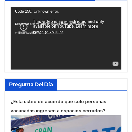
Reproductor
Code 150: Unknown error.
de
Descargar archivo: https://www.youtube.com/watch?
vídeo
v=EhSPkop8KPY&_=1
Pregunta Del Día
¿Esta usted de acuerdo que solo personas
vacunadas ingresen a espacios cerrados?