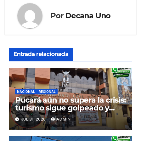
Por
Decana Uno
Entrada relacionada
NACIONAL
REGIONAL
Pucará aún no supera la crisis:
turismo sigue golpeado y
alcaldesa exige al nuevo
JUL 31, 2026
ADMIN
Gobierno fondos para obras
paralizadas