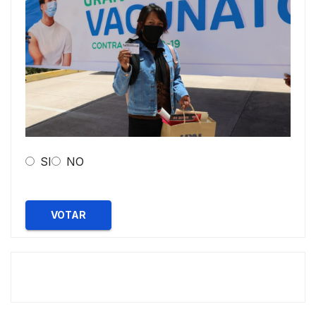
SI
NO
VOTAR