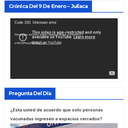
Crónica Del 9 De Enero – Juliaca
Reproductor
Code 150: Unknown error.
de
Descargar archivo: https://www.youtube.com/watch?
vídeo
v=EhSPkop8KPY&_=2
Pregunta Del Día
¿Esta usted de acuerdo que solo personas
vacunadas ingresen a espacios cerrados?