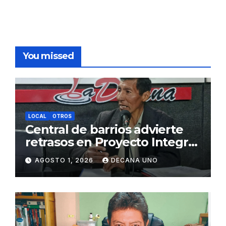
You missed
LOCAL
OTROS
Central de barrios advierte
retrasos en Proyecto Integral
de Agua y Alcantarillado para
AGOSTO 1, 2026
DECANA UNO
Juliaca