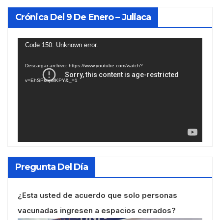
Crónica Del 9 De Enero – Juliaca
Reproductor
Code 150: Unknown error.
de
Descargar archivo: https://www.youtube.com/watch?
vídeo
v=EhSPkop8KPY&_=1
Pregunta Del Día
¿Esta usted de acuerdo que solo personas
vacunadas ingresen a espacios cerrados?