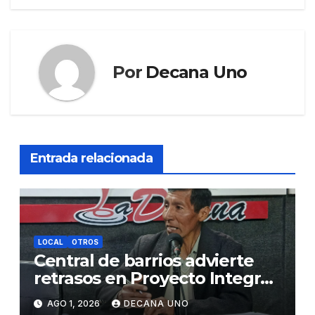
Por
Decana Uno
Entrada relacionada
LOCAL
OTROS
Central de barrios advierte
retrasos en Proyecto Integral
de Agua y Alcantarillado para
AGO 1, 2026
DECANA UNO
Juliaca