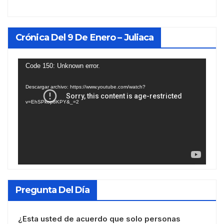
Crónica Del 9 De Enero – Juliaca
Reproductor
Code 150: Unknown error.
de
Descargar archivo: https://www.youtube.com/watch?
vídeo
v=EhSPkop8KPY&_=2
Pregunta Del Día
¿Esta usted de acuerdo que solo personas