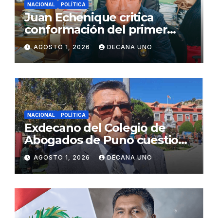
NACIONAL
POLÍTICA
Juan Echenique critica
conformación del primer
gabinete ministerial de Keiko
AGOSTO 1, 2026
DECANA UNO
Fujimori
NACIONAL
POLÍTICA
Exdecano del Colegio de
Abogados de Puno cuestiona
propuestas sobre seguridad
AGOSTO 1, 2026
DECANA UNO
ciudadana