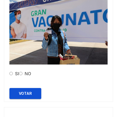
SI
NO
VOTAR