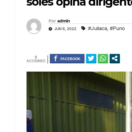
soles opina dirigen
Por
admin
#Juliaca
,
#Puno
JUN 6, 2022
0