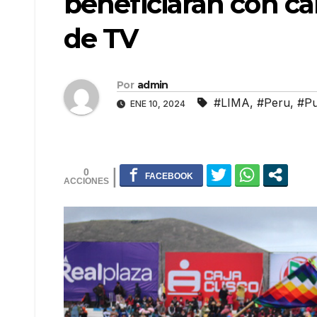
beneficiarán con c
de TV
Por
admin
#LIMA
,
#Peru
,
#P
ENE 10, 2024
0