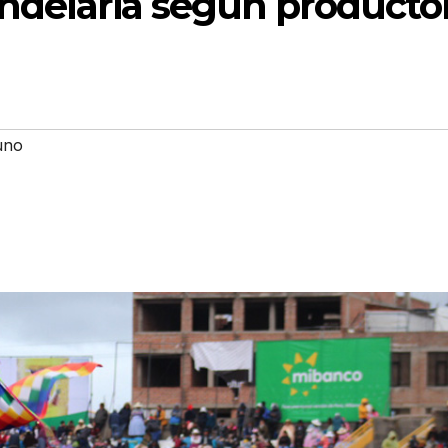
andelaria según producto
uno