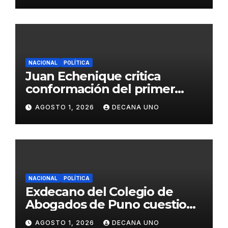
NACIONAL
POLÍTICA
Juan Echenique critica
conformación del primer
gabinete ministerial de Keiko
AGOSTO 1, 2026
DECANA UNO
Fujimori
NACIONAL
POLÍTICA
Exdecano del Colegio de
Abogados de Puno cuestiona
propuestas sobre seguridad
AGOSTO 1, 2026
DECANA UNO