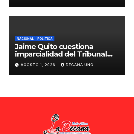
ciudadana
NACIONAL
POLÍTICA
Jaime Quito cuestiona
imparcialidad del Tribunal
Constitucional tras liberación
AGOSTO 1, 2026
DECANA UNO
de Ollanta Humala