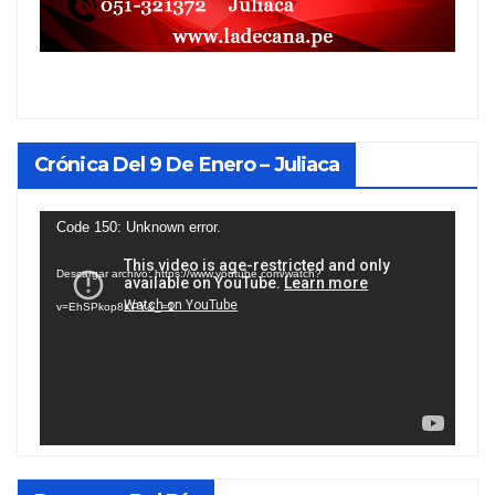
Crónica Del 9 De Enero – Juliaca
Reproductor
Code 150: Unknown error.
de
Descargar archivo: https://www.youtube.com/watch?
vídeo
v=EhSPkop8KPY&_=1