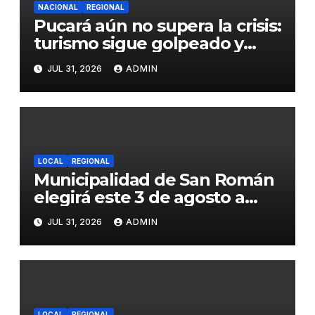
NACIONAL
REGIONAL
Pucará aún no supera la crisis:
turismo sigue golpeado y
alcaldesa exige al nuevo
JUL 31, 2026
ADMIN
Gobierno fondos para obras
paralizadas
LOCAL
REGIONAL
Municipalidad de San Román
elegirá este 3 de agosto a
representantes del Comité
JUL 31, 2026
ADMIN
de Seguridad y Salud en el
Trabajo
LOCAL
REGIONAL