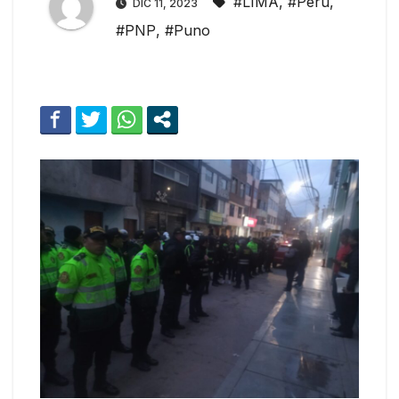
#LIMA
,
#Peru
,
DIC 11, 2023
#PNP
,
#Puno