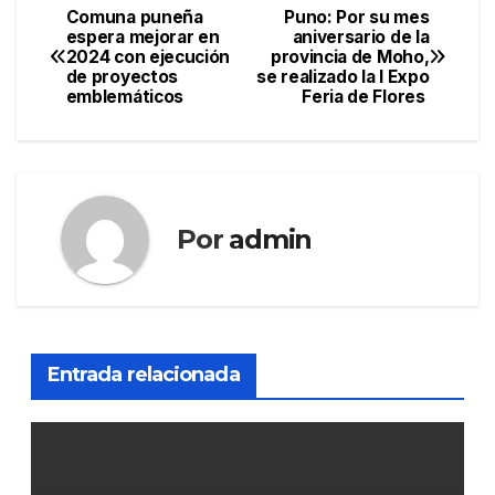
Comuna puneña
Puno: Por su mes
Navegación
espera mejorar en
aniversario de la
2024 con ejecución
provincia de Moho,
de
de proyectos
se realizado la I Expo
emblemáticos
Feria de Flores
entradas
Por
admin
Entrada relacionada