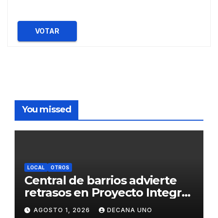
VOTAR
You missed
LOCAL
OTROS
Central de barrios advierte
retrasos en Proyecto Integral
de Agua y Alcantarillado para
AGOSTO 1, 2026
DECANA UNO
Juliaca