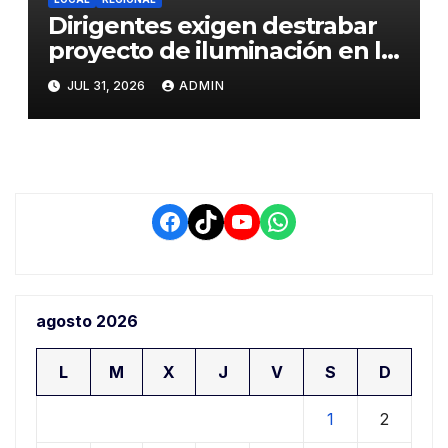
Dirigentes exigen destrabar
proyecto de iluminación en la
salida a Puno y alertan por
JUL 31, 2026
ADMIN
demora que pone en riesgo a
conductores
Facebook
TikTok
YouTube
WhatsApp
agosto 2026
L
M
X
J
V
S
D
1
2