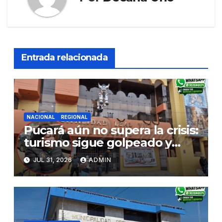
Entrada relacionada
NACIONAL
REGIONAL
Pucará aún no supera la crisis:
turismo sigue golpeado y
alcaldesa exige al nuevo
JUL 31, 2026
ADMIN
Gobierno fondos para obras
paralizadas