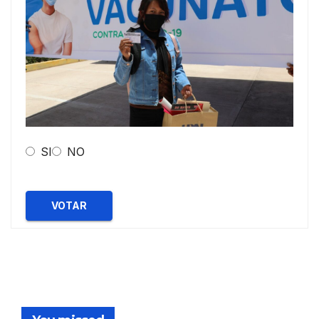
SI
NO
VOTAR