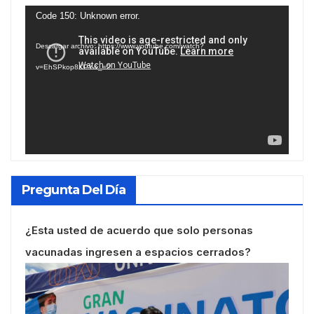
Reproductor
Code 150: Unknown error.
de
Descargar archivo: https://www.youtube.com/watch?
vídeo
v=EhSPkop8KPY&_=2
Pregunta Del Día
¿Esta usted de acuerdo que solo personas
vacunadas ingresen a espacios cerrados?