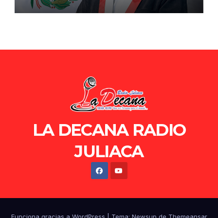
de Ollanta Humala
LA DECANA RADIO
JULIACA
Funciona gracias a WordPress
|
Tema: Newsup de
Themeansar