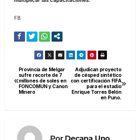
multiplicar las capacitaciones.
FB
Provincia de Melgar
Adjudican proyecto
Navegación
sufre recorte de 7
de césped sintético
millones de soles en
con certificación FIFA
de
FONCOMUN y Canon
para el estadio
Minero
Enrique Torres Belón
entradas
en Puno.
Por
Decana Uno