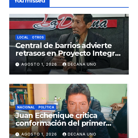
You missed
LOCAL
OTROS
Central de barrios advierte
retrasos en Proyecto Integral
de Agua y Alcantarillado para
AGOSTO 1, 2026
DECANA UNO
Juliaca
NACIONAL
POLÍTICA
Juan Echenique critica
conformación del primer
gabinete ministerial de Keiko
AGOSTO 1, 2026
DECANA UNO