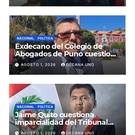
Fujimori
NACIONAL
POLÍTICA
Exdecano del Colegio de
Abogados de Puno cuestiona
propuestas sobre seguridad
AGOSTO 1, 2026
DECANA UNO
ciudadana
NACIONAL
POLÍTICA
Jaime Quito cuestiona
imparcialidad del Tribunal
Constitucional tras liberación
AGOSTO 1, 2026
DECANA UNO