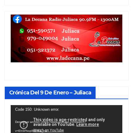
Crónica Del 9 De Enero – Juliaca
Reproductor
Code 150: Unknown error.
de
Descargar archivo: https://www.youtube.com/watch?
vídeo
v=EhSPkop8KPY&_=1