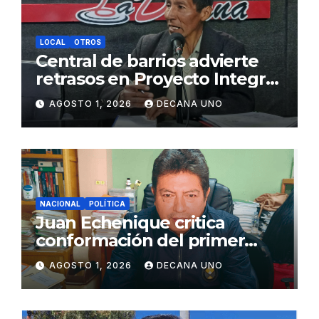
LOCAL
OTROS
Central de barrios advierte
retrasos en Proyecto Integral
de Agua y Alcantarillado para
AGOSTO 1, 2026
DECANA UNO
Juliaca
NACIONAL
POLÍTICA
Juan Echenique critica
conformación del primer
gabinete ministerial de Keiko
AGOSTO 1, 2026
DECANA UNO
Fujimori