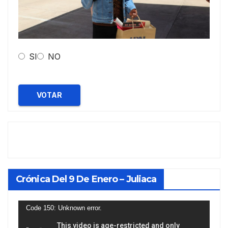
SI
NO
VOTAR
Crónica Del 9 De Enero – Juliaca
Reproductor
Code 150: Unknown error.
de