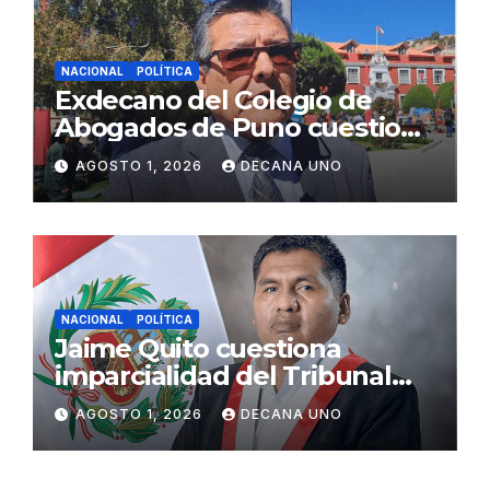
NACIONAL
POLÍTICA
Exdecano del Colegio de
Abogados de Puno cuestiona
propuestas sobre seguridad
AGOSTO 1, 2026
DECANA UNO
ciudadana
NACIONAL
POLÍTICA
Jaime Quito cuestiona
imparcialidad del Tribunal
Constitucional tras liberación
AGOSTO 1, 2026
DECANA UNO
de Ollanta Humala