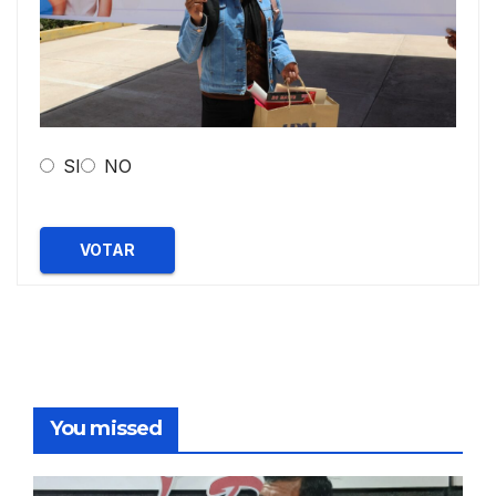
SI
NO
VOTAR
You missed