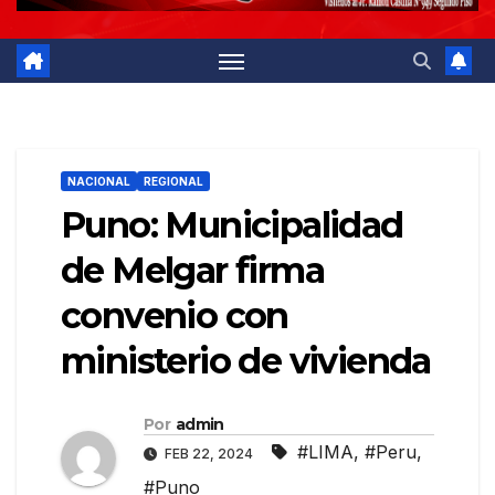
NACIONAL
REGIONAL
Puno: Municipalidad
de Melgar firma
convenio con
ministerio de vivienda
Por
admin
#LIMA
,
#Peru
,
FEB 22, 2024
#Puno