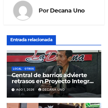
Por
Decana Uno
Entrada relacionada
LOCAL
OTROS
Central de barrios advierte
retrasos en Proyecto Integral
de Agua y Alcantarillado para
AGO 1, 2026
DECANA UNO
Juliaca