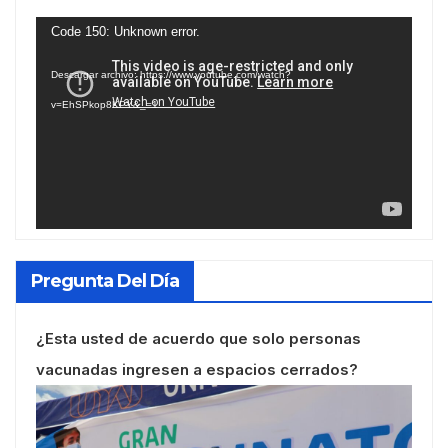
Reproductor
Code 150: Unknown error.
de
Descargar archivo: https://www.youtube.com/watch?
vídeo
v=EhSPkop8KPY&_=1
Pregunta Del Día
¿Esta usted de acuerdo que solo personas
vacunadas ingresen a espacios cerrados?