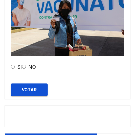
SI
NO
VOTAR