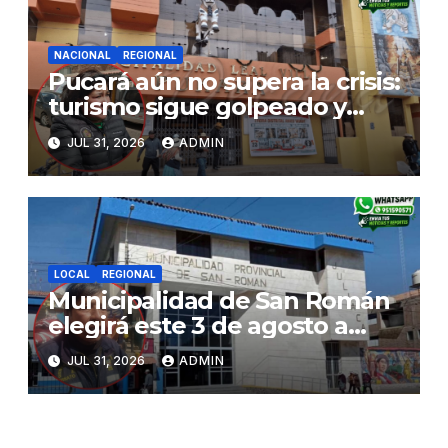
NACIONAL
REGIONAL
Pucará aún no supera la crisis:
turismo sigue golpeado y
alcaldesa exige al nuevo
JUL 31, 2026
ADMIN
Gobierno fondos para obras
paralizadas
LOCAL
REGIONAL
Municipalidad de San Román
elegirá este 3 de agosto a
representantes del Comité
JUL 31, 2026
ADMIN
de Seguridad y Salud en el
Trabajo