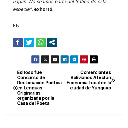
hagan. No seamos parte del tráfico de esta
especie”
, exhortó.
FB
Exitoso fue
Comerciantes
Navegación
Concurso de
Bolivianos Afectan
Declamación Poética
Economía Local en la
de
en Lenguas
ciudad de Yunguyo
Originarias
entradas
organizada por la
Casa del Poeta