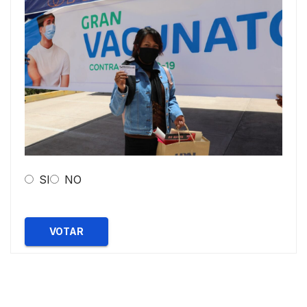
SI
NO
VOTAR