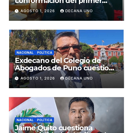
conformación del primer
gabinete ministerial de Keiko
AGOSTO 1, 2026
DECANA UNO
Fujimori
NACIONAL
POLÍTICA
Exdecano del Colegio de
Abogados de Puno cuestiona
propuestas sobre seguridad
AGOSTO 1, 2026
DECANA UNO
ciudadana
NACIONAL
POLÍTICA
Jaime Quito cuestiona