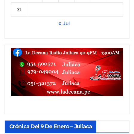
31
« Jul
Crónica Del 9 De Enero – Juliaca