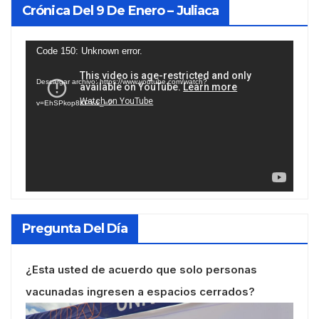
Crónica Del 9 De Enero – Juliaca
Reproductor
Code 150: Unknown error.
de
Descargar archivo: https://www.youtube.com/watch?
vídeo
v=EhSPkop8KPY&_=2
Pregunta Del Día
¿Esta usted de acuerdo que solo personas
vacunadas ingresen a espacios cerrados?