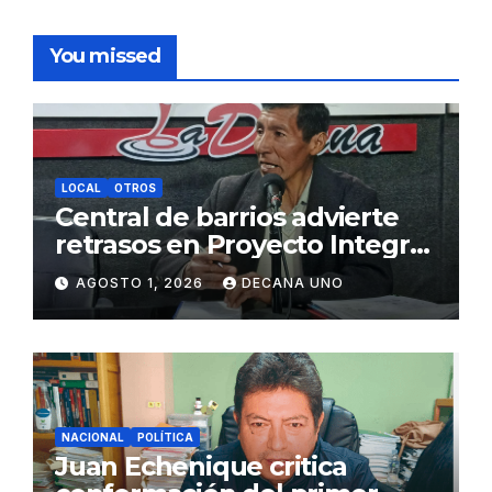
You missed
LOCAL
OTROS
Central de barrios advierte
retrasos en Proyecto Integral
de Agua y Alcantarillado para
AGOSTO 1, 2026
DECANA UNO
Juliaca
NACIONAL
POLÍTICA
Juan Echenique critica