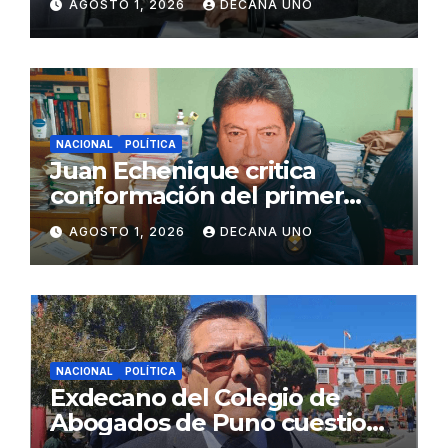
AGOSTO 1, 2026
DECANA UNO
Juliaca
NACIONAL
POLÍTICA
Juan Echenique critica
conformación del primer
gabinete ministerial de Keiko
AGOSTO 1, 2026
DECANA UNO
Fujimori
NACIONAL
POLÍTICA
Exdecano del Colegio de
Abogados de Puno cuestiona
propuestas sobre seguridad