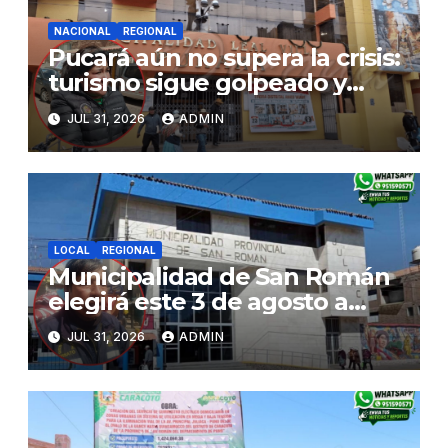
NACIONAL
REGIONAL
Pucará aún no supera la crisis:
turismo sigue golpeado y
alcaldesa exige al nuevo
JUL 31, 2026
ADMIN
Gobierno fondos para obras
paralizadas
LOCAL
REGIONAL
Municipalidad de San Román
elegirá este 3 de agosto a
representantes del Comité
JUL 31, 2026
ADMIN
de Seguridad y Salud en el
Trabajo