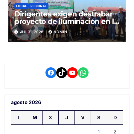
LOCAL
REGIONAL
Dirigentes exigen destrabar
proyecto de iluminación en la
salida a Puno y alertan por
JUL 31, 2026
ADMIN
demora que pone en riesgo a
conductores
Facebook
TikTok
YouTube
WhatsApp
agosto 2026
L
M
X
J
V
S
D
1
2