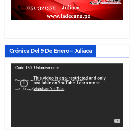
Crónica Del 9 De Enero – Juliaca
Reproductor
Code 150: Unknown error.
de
Descargar archivo: https://www.youtube.com/watch?
vídeo
v=EhSPkop8KPY&_=1