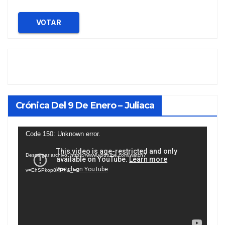
VOTAR
Crónica Del 9 De Enero – Juliaca
Reproductor
Code 150: Unknown error.
de
Descargar archivo: https://www.youtube.com/watch?
vídeo
v=EhSPkop8KPY&_=2