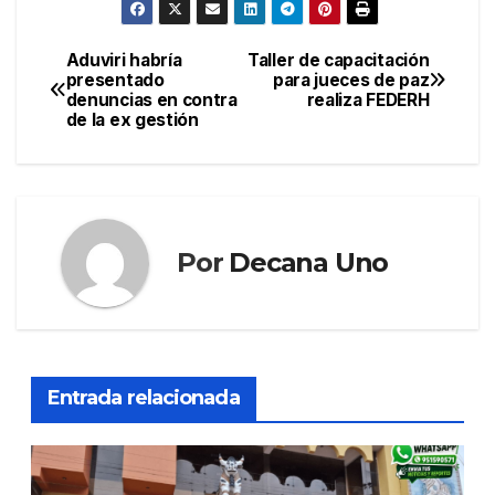
Aduviri habría
Taller de capacitación
Navegación
presentado
para jueces de paz
denuncias en contra
realiza FEDERH
de
de la ex gestión
entradas
Por
Decana Uno
Entrada relacionada