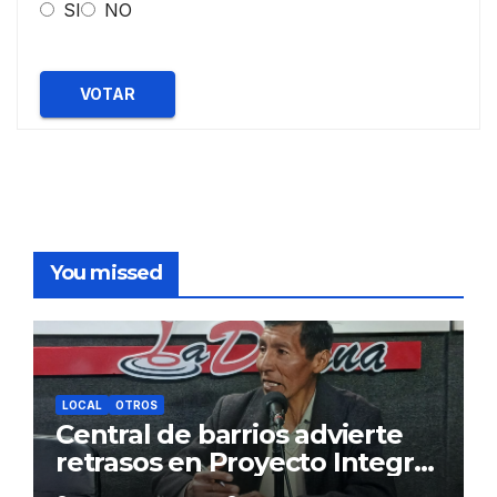
SI
NO
VOTAR
You missed
LOCAL
OTROS
Central de barrios advierte
retrasos en Proyecto Integral
de Agua y Alcantarillado para